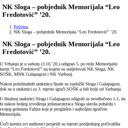
NK Sloga – pobjednik Memorijala “Leo
Fredotović” ’20.
Početna
NK Sloga – pobjednik Memorijala “Leo Fredotović” ’20.
NK Sloga – pobjednik Memorijala “Leo
Fredotović” ’20.
U Vrbanju je u subotu (3.10.’20.) odigran 5. po redu Memorijalni
turnir “Leo Fredotović” na kojem su sudjelovali NK Sloga, NK
SOŠK, MNK Galapagosi i NK Varbonj.
Nakon polufinalnih utakmica finale su zaslužili Sloga i Galapagosi,
dok su u utakmici za 3. mjesto igrači SOŠK-a bili bolji od Varbanja.
U finalnoj utakmici Sloga i Galapagosi odigrali su neodlučeno 1-1, da
bi nakon boljeg izvođenja jedanaesteraca Sloga slavila pobjedu i
svojeg golmana Fahira koji je proglašen i najboljim igračem
Memorijala.
Uoči turnira svi sudionici posjetili su mjesto posljednjeg počivališta