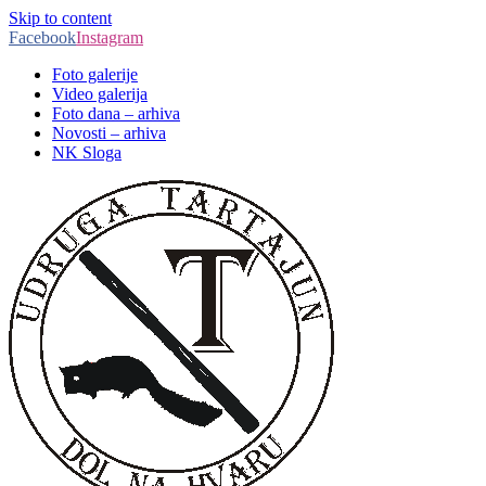
Skip to content
Facebook
Instagram
Foto galerije
Video galerija
Foto dana – arhiva
Novosti – arhiva
NK Sloga