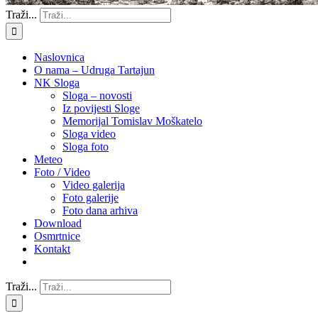
Traži...
Naslovnica
O nama – Udruga Tartajun
NK Sloga
Sloga – novosti
Iz povijesti Sloge
Memorijal Tomislav Moškatelo
Sloga video
Sloga foto
Meteo
Foto / Video
Video galerija
Foto galerije
Foto dana arhiva
Download
Osmrtnice
Kontakt
Traži...