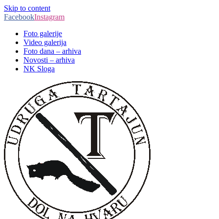
Skip to content
Facebook
Instagram
Foto galerije
Video galerija
Foto dana – arhiva
Novosti – arhiva
NK Sloga