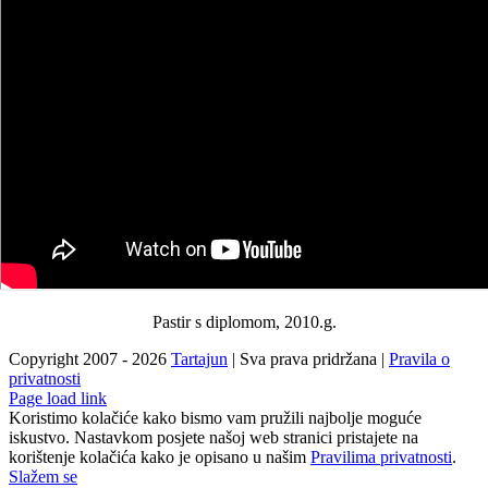
Pastir s diplomom, 2010.g.
Copyright 2007 -
2026
Tartajun
| Sva prava pridržana |
Pravila o
privatnosti
Page load link
Koristimo kolačiće kako bismo vam pružili najbolje moguće
iskustvo. Nastavkom posjete našoj web stranici pristajete na
korištenje kolačića kako je opisano u našim
Pravilima privatnosti
.
Slažem se