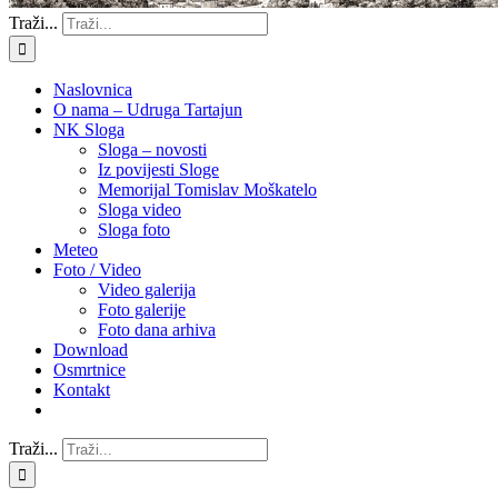
Traži...
Naslovnica
O nama – Udruga Tartajun
NK Sloga
Sloga – novosti
Iz povijesti Sloge
Memorijal Tomislav Moškatelo
Sloga video
Sloga foto
Meteo
Foto / Video
Video galerija
Foto galerije
Foto dana arhiva
Download
Osmrtnice
Kontakt
Traži...