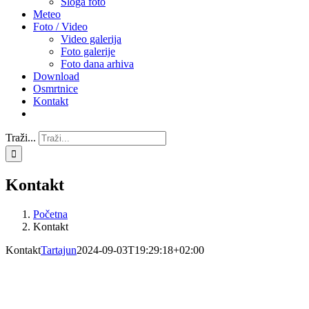
Sloga foto
Meteo
Foto / Video
Video galerija
Foto galerije
Foto dana arhiva
Download
Osmrtnice
Kontakt
Traži...
Kontakt
Početna
Kontakt
Kontakt
Tartajun
2024-09-03T19:29:18+02:00