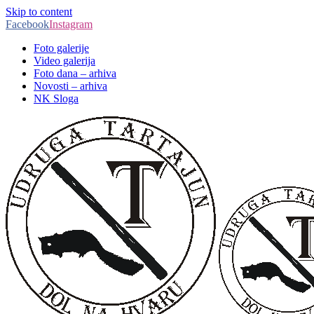
Skip to content
Facebook
Instagram
Foto galerije
Video galerija
Foto dana – arhiva
Novosti – arhiva
NK Sloga