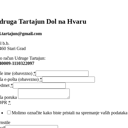
druga Tartajun Dol na Hvaru
l.tartajun@gmail.com
l b.b.
460 Stari Grad
ro račun Udruge Tartajun:
40009-1110322097
še ime (obavezno)
*
ša e-pošta (obavezno)
*
edmet
*
ša poruka
DPR
*
Molimo označite kako biste pristali na spremanje vaših podataka
nstile
ail