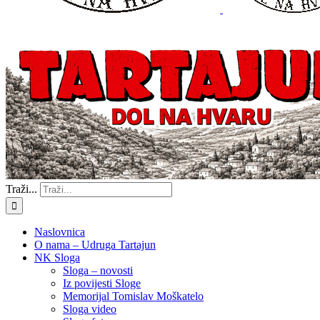
Traži...
Naslovnica
O nama – Udruga Tartajun
NK Sloga
Sloga – novosti
Iz povijesti Sloge
Memorijal Tomislav Moškatelo
Sloga video