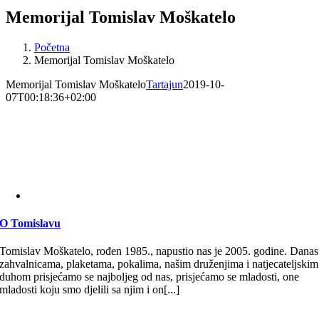
Memorijal Tomislav Moškatelo
Početna
Memorijal Tomislav Moškatelo
Memorijal Tomislav Moškatelo
Tartajun
2019-10-
07T00:18:36+02:00
O Tomislavu
Tomislav Moškatelo, rođen 1985., napustio nas je 2005. godine. Danas
zahvalnicama, plaketama, pokalima, našim druženjima i natjecateljskim
duhom prisjećamo se najboljeg od nas, prisjećamo se mladosti, one
mladosti koju smo djelili sa njim i on[...]