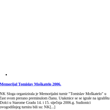
Memorijal Tomislav Moškatelo 2006.
NK Sloga organizirala je Memorijalni turnir "Tomislav Moškatelo" u
čast svom prerano preminulom članu. Utakmice se se igrale na igralištu
Dolci u Starome Gradu 14. i 15. siječnja 2006.g. Sudionici
ovogodišnjeg turnira bili su: NK[...]