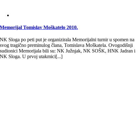
Memorijal Tomislav Moškatelo 2010.
NK Sloga po peti put je organizirala Memorijalni turnir u spomen na
svog tragično preminulog člana, Tomislava Moškatela. Ovogodišnji
sudionici Memorijala bili su: NK Južnjak, NK SOŠK, HNK Jadran i
NK Sloga. U prvoj utakmici[...]