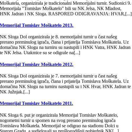
Moškatela, organizirala je tradicionalni Memorijalni turnir. Sudionici 9.
Memorijala "Tomislav Moškatelo" bili su NK Jelsa, NK Mladost,
HNK Jadran i NK Sloga. RASPORED ODIGRAVANJA: HVAR,[...]
Memorijal Tomislav Moškatelo 2013.
NK Sloga Dol organizirala je 8. memorijalni turnir u čast našeg
prerano preminulog igrača, člana i prijatelja Tomislava Moškatela. Uz
domaćina NK Slogu na turniru su nastupili i HNK Vatra, HNK Jadran
te NK Jelsa. Utakmice su se odigrale na[...]
Memorijal Tomislav Moškatelo 2012.
NK Sloga Dol organizirala je 7. memorijalni turnir u čast našeg
prerano preminulog igrača, člana i prijatelja Tomislava Moškatela. Uz
domaćina NK Slogu na turniru nastupili su i NK Hvar, HNK Jadran te
NK Južnjak.[...]
Memorijal Tomislav Moškatelo 2011.
NK Sloga 6. put je organizirala Memorijal Tomislav Moškatelo,
nogometni turnir u spomen na svog prerano preminulog igrača
Tomislava Moškatela. Memorijal se odigrao na stadionu Dolci u
Starom Gradu, a sudjelovali su prošlogodišnji pobjednik NK[...]