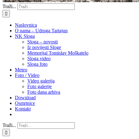
Traži...
Naslovnica
O nama – Udruga Tartajun
NK Sloga
Sloga – novosti
Iz povijesti Sloge
Memorijal Tomislav Moškatelo
Sloga video
Sloga foto
Meteo
Foto / Video
Video galerija
Foto galerije
Foto dana arhiva
Download
Osmrtnice
Kontakt
Traži...