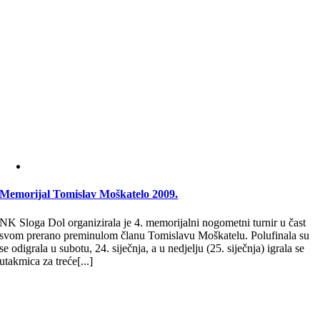
Memorijal Tomislav Moškatelo 2009.
NK Sloga Dol organizirala je 4. memorijalni nogometni turnir u čast
svom prerano preminulom članu Tomislavu Moškatelu. Polufinala su
se odigrala u subotu, 24. siječnja, a u nedjelju (25. siječnja) igrala se
utakmica za treće[...]