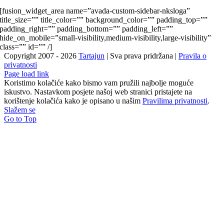
[fusion_widget_area name=”avada-custom-sidebar-nksloga”
title_size=”” title_color=”” background_color=”” padding_top=””
padding_right=”” padding_bottom=”” padding_left=””
hide_on_mobile=”small-visibility,medium-visibility,large-visibility”
class=”” id=”” /]
Copyright 2007 -
2026
Tartajun
| Sva prava pridržana |
Pravila o
privatnosti
Page load link
Koristimo kolačiće kako bismo vam pružili najbolje moguće
iskustvo. Nastavkom posjete našoj web stranici pristajete na
korištenje kolačića kako je opisano u našim
Pravilima privatnosti
.
Slažem se
Go to Top