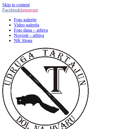
Skip to content
Facebook
Instagram
Foto galerije
Video galerija
Foto dana – arhiva
Novosti – arhiva
NK Sloga