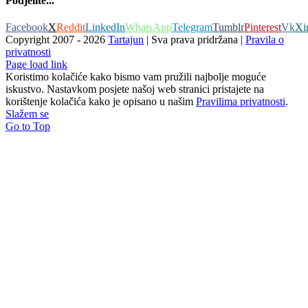
Podjelite...
Facebook
X
Reddit
LinkedIn
WhatsApp
Telegram
Tumblr
Pinterest
Vk
Xi
Copyright 2007 -
2026
Tartajun
| Sva prava pridržana |
Pravila o
privatnosti
Page load link
Koristimo kolačiće kako bismo vam pružili najbolje moguće
iskustvo. Nastavkom posjete našoj web stranici pristajete na
korištenje kolačića kako je opisano u našim
Pravilima privatnosti
.
Slažem se
Go to Top