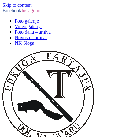
Skip to content
Facebook
Instagram
Foto galerije
Video galerija
Foto dana – arhiva
Novosti – arhiva
NK Sloga