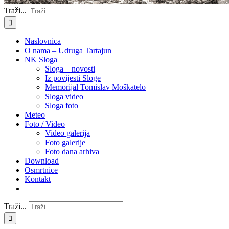
Traži...
Naslovnica
O nama – Udruga Tartajun
NK Sloga
Sloga – novosti
Iz povijesti Sloge
Memorijal Tomislav Moškatelo
Sloga video
Sloga foto
Meteo
Foto / Video
Video galerija
Foto galerije
Foto dana arhiva
Download
Osmrtnice
Kontakt
Traži...