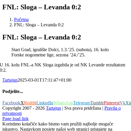
FNL: Sloga – Levanda 0:2
Početna
FNL: Sloga – Levanda 0:2
FNL: Sloga – Levanda 0:2
Stari Grad, igralište Dolci, 1.3.’25. (subota), 16. kolo
Forske nogometne lige, sezona ’24./’25.
U 16. kolu FNL-a NK Sloga izgubila je od NK Levande rezultatom
0:2.
Tartajun
2025-03-01T17:11:47+01:00
Podjelite...
Facebook
X
Reddit
LinkedIn
WhatsApp
Telegram
Tumblr
Pinterest
Vk
Xi
Copyright 2007 -
2026
Tartajun
| Sva prava pridržana |
Pravila o
privatnosti
Page load link
Koristimo kolačiće kako bismo vam pružili najbolje moguće
iskustvo. Nastavkom posjete našoj web stranici pristajete na