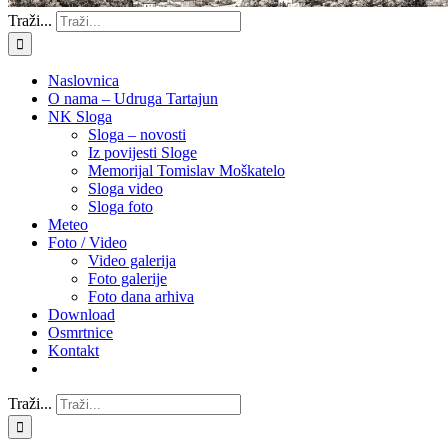
Traži...
Naslovnica
O nama – Udruga Tartajun
NK Sloga
Sloga – novosti
Iz povijesti Sloge
Memorijal Tomislav Moškatelo
Sloga video
Sloga foto
Meteo
Foto / Video
Video galerija
Foto galerije
Foto dana arhiva
Download
Osmrtnice
Kontakt
Traži...