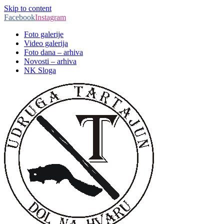
Skip to content
Facebook
Instagram
Foto galerije
Video galerija
Foto dana – arhiva
Novosti – arhiva
NK Sloga