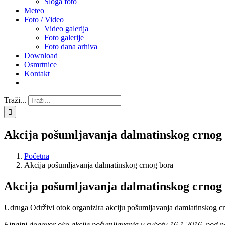
Sloga foto
Meteo
Foto / Video
Video galerija
Foto galerije
Foto dana arhiva
Download
Osmrtnice
Kontakt
Traži...
Akcija pošumljavanja dalmatinskog crnog
Početna
Akcija pošumljavanja dalmatinskog crnog bora
Akcija pošumljavanja dalmatinskog crnog
Udruga Održivi otok organizira akciju pošumljavanja damlatinskog crno
Finalni dogovor oko akcije pošumljavanja u subotu 16.1.2016. pod n