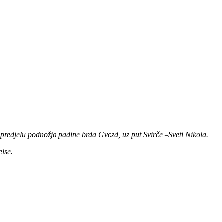
 predjelu podnožja padine brda Gvozd, uz put Svirče –Sveti Nikola.
else.