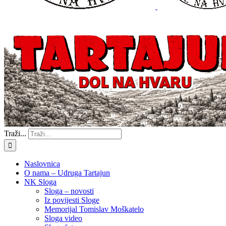
Traži...
Naslovnica
O nama – Udruga Tartajun
NK Sloga
Sloga – novosti
Iz povijesti Sloge
Memorijal Tomislav Moškatelo
Sloga video