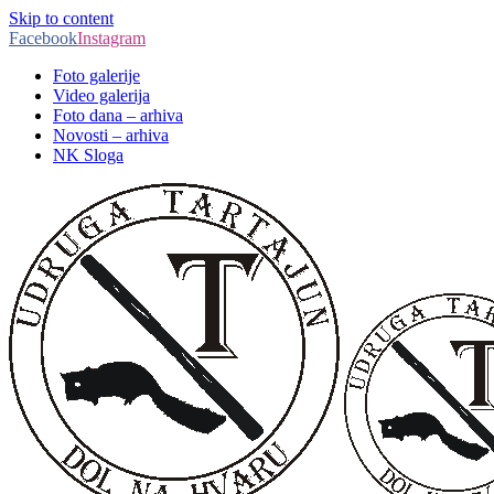
Skip to content
Facebook
Instagram
Foto galerije
Video galerija
Foto dana – arhiva
Novosti – arhiva
NK Sloga