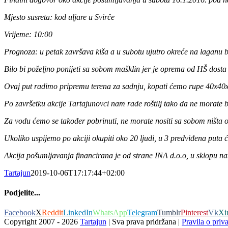
Mjesto susreta: kod uljare u Svirče
Vrijeme: 10:00
Prognoza: u petak završava kiša a u subotu ujutro okreće na laganu
Bilo bi poželjno ponijeti sa sobom mašklin jer je oprema od HŠ dosta 
Ovaj put radimo pripremu terena za sadnju, kopati ćemo rupe 40x4
Po završetku akcije Tartajunovci nam rade roštilj tako da ne morate b
Za vodu ćemo se također pobrinuti, ne morate nositi sa sobom ništa o
Ukoliko uspijemo po akciji okupiti oko 20 ljudi, u 3 predviđena puta
Akcija pošumljavanja financirana je od strane INA d.o.o, u sklopu nat
Tartajun
2019-10-06T17:17:44+02:00
Podjelite...
Facebook
X
Reddit
LinkedIn
WhatsApp
Telegram
Tumblr
Pinterest
Vk
Xi
Copyright 2007 -
2026
Tartajun
| Sva prava pridržana |
Pravila o priva