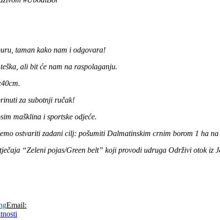
 buru, taman kako nam i odgovara!
teška, ali bit će nam na raspolaganju.
0x40cm.
rinuti za subotnji ručak!
sim mašklina i sportske odjeće.
 ćemo ostvariti zadani cilj: pošumiti Dalmatinskim crnim borom 1 ha na
ječaja “Zeleni pojas/Green belt” koji provodi udruga Održivi otok iz J
ng
Email:
tnosti