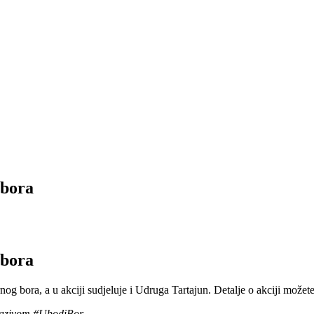
 bora
 bora
g bora, a u akciji sudjeluje i Udruga Tartajun. Detalje o akciji možete
azivom ‪#‎UbodiBor‬