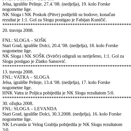
Jelsa, igralište Pelinje, 27.4.’08. (nedjelja), 19. kolo Forske
nogometne lige.
NK Sloga i NK Poskok (Pitve) podijelili su bodove, konačan
rezultat je 1:1. Gol za Slogu postigao je Fabijan Kuničić.
*******************************************************
20. travnja 2008.
FNL: SLOGA – SOŠK
Stari Grad, igralište Dolci, 20.4.’08. (nedjelja), 18. kolo Forske
nogometne lige.
NK Sloga i NK SOŠK (Svirče) odigrali su neriješeno, 1:1. Gol za
Slogu postigao je Zlatko Sansović.
*******************************************************
13. travnja 2008.
FNL: VATRA – SLOGA
Jelsa, igralište Pelinje, 13.4.’08. (nedjelja), 17. kolo Forske
nogometne lige.
HNK Vatra iz Poljica pobijedila je NK Slogu rezultatom 5:0.
*******************************************************
30. ožujka 2008.
FNL: SLOGA – LEVANDA
Stari Grad, igralište Dolci, 30.3.2008. (nedjelja), 16. kolo Forske
nogometne lige.
NK Levanda iz Velog Grablja pobijedila je NK Slogu rezultatom
3:0.