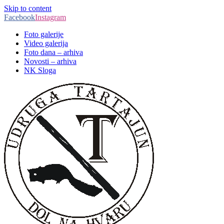
Skip to content
Facebook
Instagram
Foto galerije
Video galerija
Foto dana – arhiva
Novosti – arhiva
NK Sloga