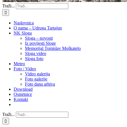
Traži...
Naslovnica
O nama – Udruga Tartajun
NK Sloga
Sloga – novosti
Iz povijesti Sloge
Memorijal Tomislav Moškatelo
Sloga video
Sloga foto
Meteo
Foto / Video
Video galerija
Foto galerije
Foto dana arhiva
Download
Osmrtnice
Kontakt
Traži...