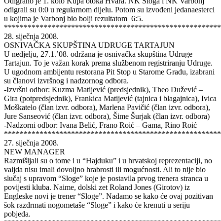
Odigrano je 1. kolo Kupa otoka Hvara. NK Sloga i NK Varbonj
odigrali su 0:0 u regularnom dijelu. Potom su izvođeni jedanaesterci
u kojima je Varbonj bio bolji rezultatom 6:5.
*******************************************************
28. siječnja 2008.
OSNIVAČKA SKUPŠTINA UDRUGE TARTAJUN
U nedjelju, 27.1.’08. održana je osnivačka skupština Udruge
Tartajun. To je važan korak prema službenom registriranju Udruge.
U ugodnom ambijentu restorana Pit Stop u Starome Gradu, izabrani
su članovi izvršnog i nadzornog odbora.
-Izvršni odbor: Kuzma Matijević (predsjednik), Theo Dužević –
Gira (potpredsjednik), Frankica Matijević (tajnica i blagajnica), Ivica
Moškatelo (član izvr. odbora), Marlena Pavičić (član izvr. odbora),
Jure Sanseović (član izvr. odbora), Šime Šurjak (član izvr. odbora)
-Nadzorni odbor: Ivana Belić, Frano Roić – Gama, Rino Roić
*******************************************************
27. siječnja 2008.
NEW MANAGER
Razmišljali su o tome i u “Hajduku” i u hrvatskoj reprezentaciji, no
valjda nisu imali dovoljno hrabrosti ili mogućnosti. Ali to nije bio
slučaj s upravom “Sloge” koje je postavila prvog trenera stranca u
povijesti kluba. Naime, dolski zet Roland Jones (Girotov) iz
Engleske novi je trener “Sloge”. Nadamo se kako će ovaj pozitivan
šok razdrmati nogometaše “Sloge” i kako će krenuti u seriju
pobjeda.