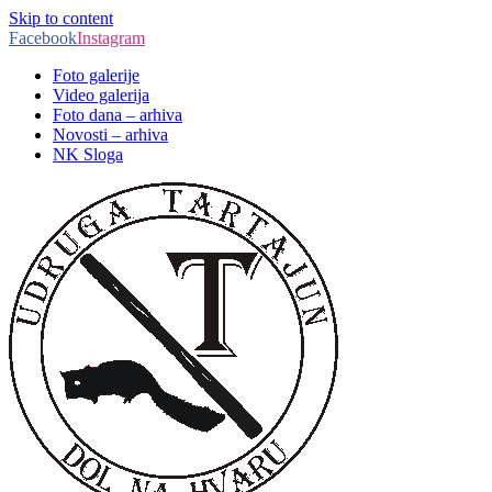
Skip to content
Facebook
Instagram
Foto galerije
Video galerija
Foto dana – arhiva
Novosti – arhiva
NK Sloga