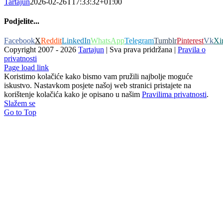
Tartajun
2026-02-26T17:33:32+01:00
Podjelite...
Facebook
X
Reddit
LinkedIn
WhatsApp
Telegram
Tumblr
Pinterest
Vk
Xi
Copyright 2007 -
2026
Tartajun
| Sva prava pridržana |
Pravila o
privatnosti
Page load link
Koristimo kolačiće kako bismo vam pružili najbolje moguće
iskustvo. Nastavkom posjete našoj web stranici pristajete na
korištenje kolačića kako je opisano u našim
Pravilima privatnosti
.
Slažem se
Go to Top