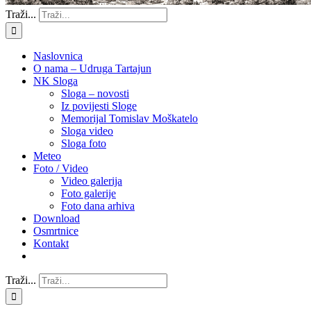
Traži...
Naslovnica
O nama – Udruga Tartajun
NK Sloga
Sloga – novosti
Iz povijesti Sloge
Memorijal Tomislav Moškatelo
Sloga video
Sloga foto
Meteo
Foto / Video
Video galerija
Foto galerije
Foto dana arhiva
Download
Osmrtnice
Kontakt
Traži...