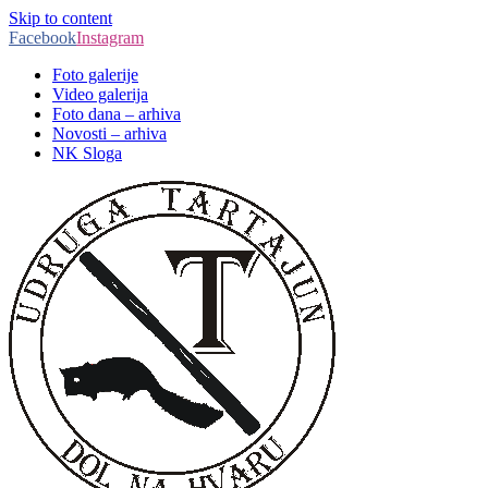
Skip to content
Facebook
Instagram
Foto galerije
Video galerija
Foto dana – arhiva
Novosti – arhiva
NK Sloga