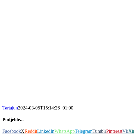
Tartajun
2024-03-05T15:14:26+01:00
Podjelite...
Facebook
X
Reddit
LinkedIn
WhatsApp
Telegram
Tumblr
Pinterest
Vk
Xi