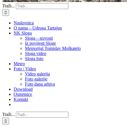
Traži...
Naslovnica
O nama – Udruga Tartajun
NK Sloga
Sloga – novosti
Iz povijesti Sloge
Memorijal Tomislav Moškatelo
Sloga video
Sloga foto
Meteo
Foto / Video
Video galerija
Foto galerije
Foto dana arhiva
Download
Osmrtnice
Kontakt
Traži...