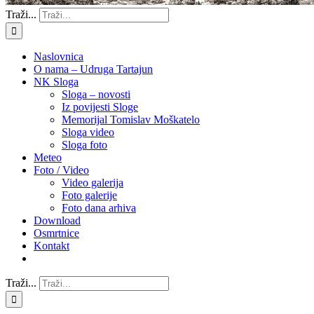
Traži...
Naslovnica
O nama – Udruga Tartajun
NK Sloga
Sloga – novosti
Iz povijesti Sloge
Memorijal Tomislav Moškatelo
Sloga video
Sloga foto
Meteo
Foto / Video
Video galerija
Foto galerije
Foto dana arhiva
Download
Osmrtnice
Kontakt
Traži...