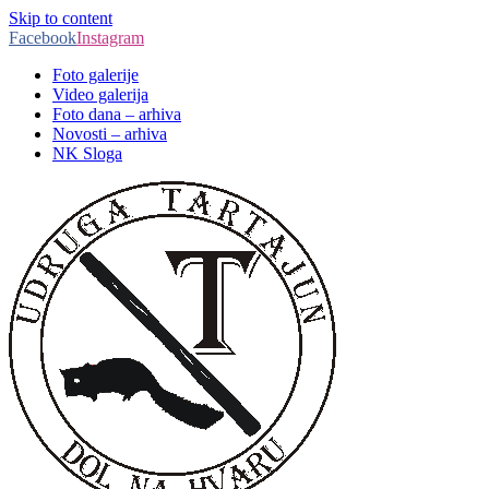
Skip to content
Facebook
Instagram
Foto galerije
Video galerija
Foto dana – arhiva
Novosti – arhiva
NK Sloga