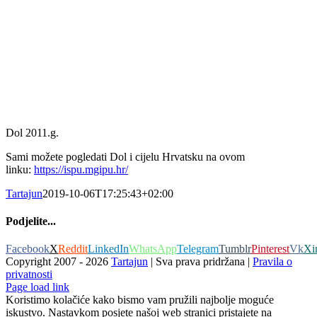
Dol 2011.g.
Sami možete pogledati Dol i cijelu Hrvatsku na ovom
linku:
https://ispu.mgipu.hr/
Tartajun
2019-10-06T17:25:43+02:00
Podjelite...
Facebook
X
Reddit
LinkedIn
WhatsApp
Telegram
Tumblr
Pinterest
Vk
Xi
Copyright 2007 -
2026
Tartajun
| Sva prava pridržana |
Pravila o
privatnosti
Page load link
Koristimo kolačiće kako bismo vam pružili najbolje moguće
iskustvo. Nastavkom posjete našoj web stranici pristajete na