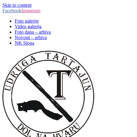
Skip to content
Facebook
Instagram
Foto galerije
Video galerija
Foto dana – arhiva
Novosti – arhiva
NK Sloga