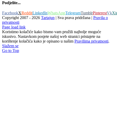
Podjelite...
Facebook
X
Reddit
LinkedIn
WhatsApp
Telegram
Tumblr
Pinterest
Vk
Xi
Copyright 2007 -
2026
Tartajun
| Sva prava pridržana |
Pravila o
privatnosti
Page load link
Koristimo kolačiće kako bismo vam pružili najbolje moguće
iskustvo. Nastavkom posjete našoj web stranici pristajete na
korištenje kolačića kako je opisano u našim
Pravilima privatnosti
.
Slažem se
Go to Top