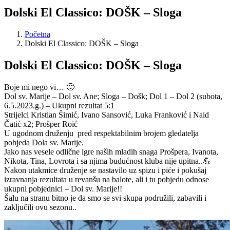
Dolski El Classico: DOŠK – Sloga
Početna
Dolski El Classico: DOŠK – Sloga
Dolski El Classico: DOŠK – Sloga
Boje mi nego vi… 🙂
Dol sv. Marije – Dol sv. Ane; Sloga – Došk; Dol 1 – Dol 2 (subota,
6.5.2023.g.) – Ukupni rezultat 5:1
Strijelci Kristian Šimić, Ivano Sansović, Luka Franković i Naid
Čatić x2; Prošper Roić
U ugodnom druženju pred respektabilnim brojem gledatelja
pobjeda Dola sv. Marije.
Jako nas vesele odlične igre naših mladih snaga Prošpera, Ivanota,
Nikota, Tina, Lovrota i sa njima budućnost kluba nije upitna..💪
Nakon utakmice druženje se nastavilo uz spizu i piće i pokušaj
izravnanja rezultata u revanšu na balote, ali i tu pobjedu odnose
ukupni pobjednici – Dol sv. Marije!!
Šalu na stranu bitno je da smo se svi skupa podružili, zabavili i
zaključili ovu sezonu..