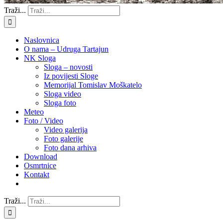
Traži...
Naslovnica
O nama – Udruga Tartajun
NK Sloga
Sloga – novosti
Iz povijesti Sloge
Memorijal Tomislav Moškatelo
Sloga video
Sloga foto
Meteo
Foto / Video
Video galerija
Foto galerije
Foto dana arhiva
Download
Osmrtnice
Kontakt
Traži...