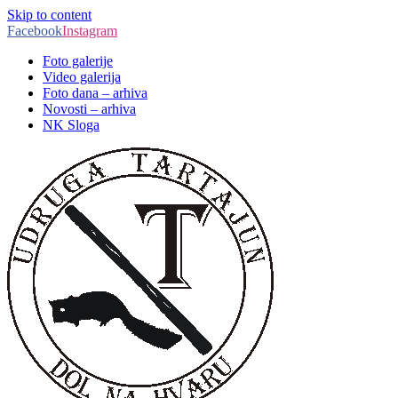
Skip to content
Facebook
Instagram
Foto galerije
Video galerija
Foto dana – arhiva
Novosti – arhiva
NK Sloga