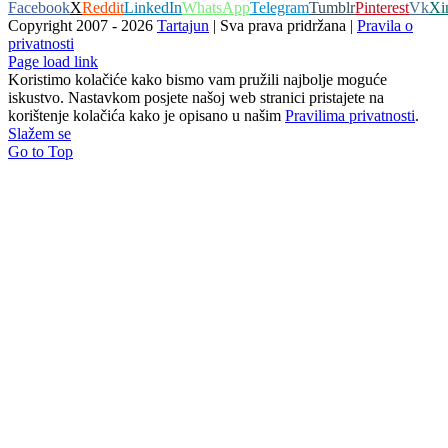
Facebook
X
Reddit
LinkedIn
WhatsApp
Telegram
Tumblr
Pinterest
Vk
Xi
Copyright 2007 -
2026
Tartajun
| Sva prava pridržana |
Pravila o
privatnosti
Page load link
Koristimo kolačiće kako bismo vam pružili najbolje moguće
iskustvo. Nastavkom posjete našoj web stranici pristajete na
korištenje kolačića kako je opisano u našim
Pravilima privatnosti
.
Slažem se
Go to Top