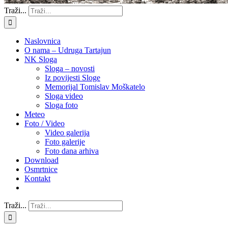
Traži...
Naslovnica
O nama – Udruga Tartajun
NK Sloga
Sloga – novosti
Iz povijesti Sloge
Memorijal Tomislav Moškatelo
Sloga video
Sloga foto
Meteo
Foto / Video
Video galerija
Foto galerije
Foto dana arhiva
Download
Osmrtnice
Kontakt
Traži...