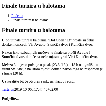
Finale turnira u balotama
Početna
Finale turnira u balotama
Finale turnira u balotama
U polufinale turira u balotama “Dol Open ’13” prošle su četiri
dolske momčadi: Vir. Avuolo, Stončića dvor i Kuničića dvor.
Nakon jako uzbudljivih mečeva, u finale su prošli
Avuolo
i
Stončića dvor
, dok će za treće mjesto igrati Vir i Kuničića dvor.
Meč za 3. mjesto počinje u petak (23.8.’13.) u 18 h na igralištu u
strani Sv. Ane, a na istom mjestu odmah nakon toga na rasporedu je
i finale (20 h).
Uz igralište bit će otvoren šank, uz glazbu i roštilj.
Tartajun
2019-10-06T17:47:45+02:00
Podjelite...