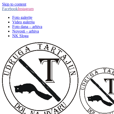
Skip to content
Facebook
Instagram
Foto galerije
Video galerija
Foto dana – arhiva
Novosti – arhiva
NK Sloga