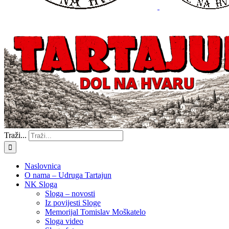
Traži...
Naslovnica
O nama – Udruga Tartajun
NK Sloga
Sloga – novosti
Iz povijesti Sloge
Memorijal Tomislav Moškatelo
Sloga video