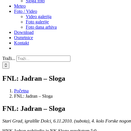
Sloga foto
Meteo
Foto / Video
Video galerija
Foto galerije
Foto dana arhiva
Download
Osmrtnice
Kontakt
Traži...
FNL: Jadran – Sloga
Početna
FNL: Jadran – Sloga
FNL: Jadran – Sloga
Stari Grad, igralište Dolci, 6.11.2010. (subota), 4. kolo Forske nogom
HNK Jadran pobijedio je NK Slogu rezultatom 5:0.