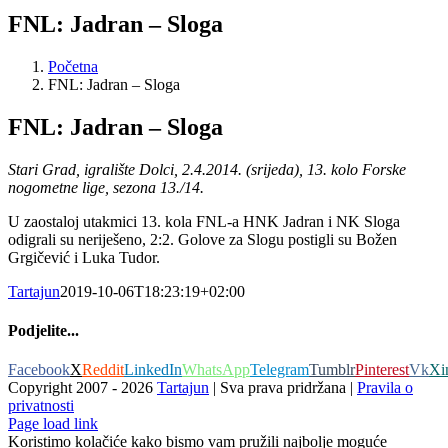
FNL: Jadran – Sloga
Početna
FNL: Jadran – Sloga
FNL: Jadran – Sloga
Stari Grad, igralište Dolci, 2.4.2014. (srijeda), 13. kolo Forske
nogometne lige, sezona 13./14.
U zaostaloj utakmici 13. kola FNL-a HNK Jadran i NK Sloga
odigrali su neriješeno, 2:2. Golove za Slogu postigli su Božen
Grgičević i Luka Tudor.
Tartajun
2019-10-06T18:23:19+02:00
Podjelite...
Facebook
X
Reddit
LinkedIn
WhatsApp
Telegram
Tumblr
Pinterest
Vk
Xi
Copyright 2007 -
2026
Tartajun
| Sva prava pridržana |
Pravila o
privatnosti
Page load link
Koristimo kolačiće kako bismo vam pružili najbolje moguće