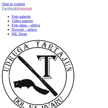
Skip to content
Facebook
Instagram
Foto galerije
Video galerija
Foto dana – arhiva
Novosti – arhiva
NK Sloga