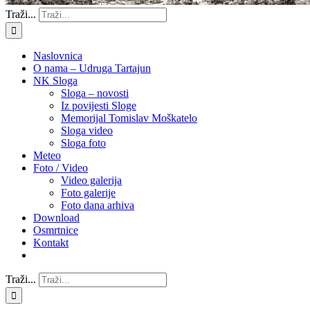
Traži...
Naslovnica
O nama – Udruga Tartajun
NK Sloga
Sloga – novosti
Iz povijesti Sloge
Memorijal Tomislav Moškatelo
Sloga video
Sloga foto
Meteo
Foto / Video
Video galerija
Foto galerije
Foto dana arhiva
Download
Osmrtnice
Kontakt
Traži...