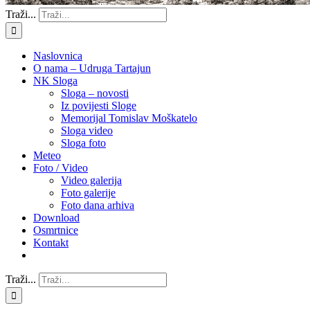
Traži...
Naslovnica
O nama – Udruga Tartajun
NK Sloga
Sloga – novosti
Iz povijesti Sloge
Memorijal Tomislav Moškatelo
Sloga video
Sloga foto
Meteo
Foto / Video
Video galerija
Foto galerije
Foto dana arhiva
Download
Osmrtnice
Kontakt
Traži...