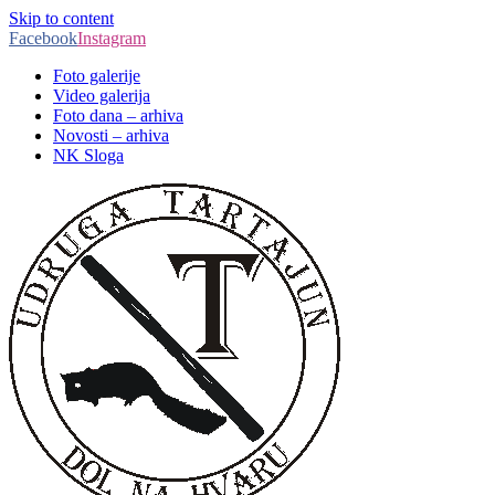
Skip to content
Facebook
Instagram
Foto galerije
Video galerija
Foto dana – arhiva
Novosti – arhiva
NK Sloga