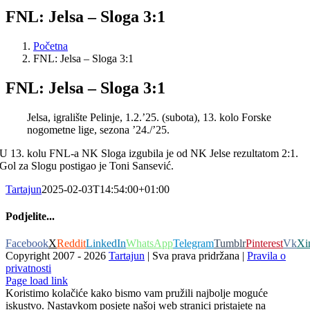
FNL: Jelsa – Sloga 3:1
Početna
FNL: Jelsa – Sloga 3:1
FNL: Jelsa – Sloga 3:1
Jelsa, igralište Pelinje, 1.2.’25. (subota), 13. kolo Forske
nogometne lige, sezona ’24./’25.
U 13. kolu FNL-a NK Sloga izgubila je od NK Jelse rezultatom 2:1.
Gol za Slogu postigao je Toni Sansević.
Tartajun
2025-02-03T14:54:00+01:00
Podjelite...
Facebook
X
Reddit
LinkedIn
WhatsApp
Telegram
Tumblr
Pinterest
Vk
Xi
Copyright 2007 -
2026
Tartajun
| Sva prava pridržana |
Pravila o
privatnosti
Page load link
Koristimo kolačiće kako bismo vam pružili najbolje moguće
iskustvo. Nastavkom posjete našoj web stranici pristajete na