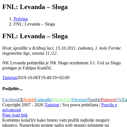
FNL: Levanda – Sloga
Početna
FNL: Levanda – Sloga
FNL: Levanda – Sloga
Hvar, igralište u Križnoj luci, 15.10.2011. (subota), 1. kolo Forske
nogometne lige, sezona 11./12.
NK Levanda pobijedila je NK Slogu rezultatom 3:1. Gol za Slogu
postigao je Fabijan Kuničić.
Tartajun
2019-10-06T19:40:19+02:00
Podjelite...
Facebook
X
Reddit
LinkedIn
WhatsApp
Telegram
Tumblr
Pinterest
Vk
Xi
Copyright 2007 -
2026
Tartajun
| Sva prava pridržana |
Pravila o
privatnosti
Page load link
Koristimo kolačiće kako bismo vam pružili najbolje moguće
iskustvo. Nastavkom posjete našoj web stranici pristajete na