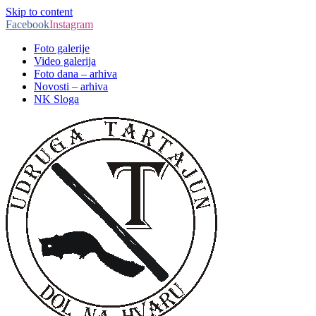
Skip to content
Facebook
Instagram
Foto galerije
Video galerija
Foto dana – arhiva
Novosti – arhiva
NK Sloga