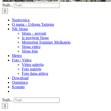
Traži...
Naslovnica
O nama – Udruga Tartajun
NK Sloga
Sloga – novosti
Iz povijesti Sloge
Memorijal Tomislav Moškatelo
Sloga video
Sloga foto
Meteo
Foto / Video
Video galerija
Foto galerije
Foto dana arhiva
Download
Osmrtnice
Kontakt
Traži...