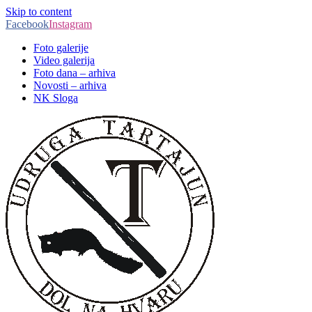
Skip to content
Facebook
Instagram
Foto galerije
Video galerija
Foto dana – arhiva
Novosti – arhiva
NK Sloga