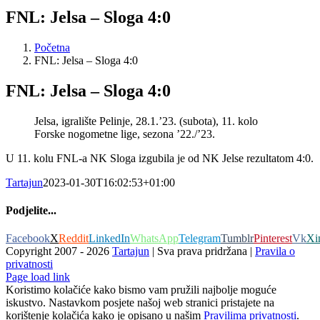
FNL: Jelsa – Sloga 4:0
Početna
FNL: Jelsa – Sloga 4:0
FNL: Jelsa – Sloga 4:0
Jelsa, igralište Pelinje, 28.1.’23. (subota), 11. kolo
Forske nogometne lige, sezona ’22./’23.
U 11. kolu FNL-a NK Sloga izgubila je od NK Jelse rezultatom 4:0.
Tartajun
2023-01-30T16:02:53+01:00
Podjelite...
Facebook
X
Reddit
LinkedIn
WhatsApp
Telegram
Tumblr
Pinterest
Vk
Xi
Copyright 2007 -
2026
Tartajun
| Sva prava pridržana |
Pravila o
privatnosti
Page load link
Koristimo kolačiće kako bismo vam pružili najbolje moguće
iskustvo. Nastavkom posjete našoj web stranici pristajete na
korištenje kolačića kako je opisano u našim
Pravilima privatnosti
.