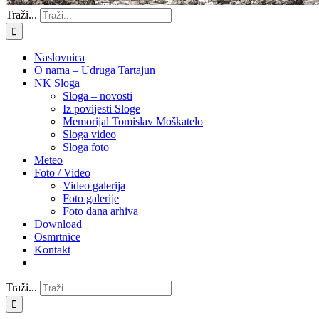
Traži...
Naslovnica
O nama – Udruga Tartajun
NK Sloga
Sloga – novosti
Iz povijesti Sloge
Memorijal Tomislav Moškatelo
Sloga video
Sloga foto
Meteo
Foto / Video
Video galerija
Foto galerije
Foto dana arhiva
Download
Osmrtnice
Kontakt
Traži...