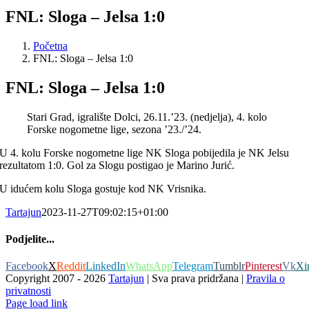
FNL: Sloga – Jelsa 1:0
Početna
FNL: Sloga – Jelsa 1:0
FNL: Sloga – Jelsa 1:0
Stari Grad, igralište Dolci, 26.11.’23. (nedjelja), 4. kolo
Forske nogometne lige, sezona ’23./’24.
U 4. kolu Forske nogometne lige NK Sloga pobijedila je NK Jelsu
rezultatom 1:0. Gol za Slogu postigao je Marino Jurić.
U idućem kolu Sloga gostuje kod NK Vrisnika.
Tartajun
2023-11-27T09:02:15+01:00
Podjelite...
Facebook
X
Reddit
LinkedIn
WhatsApp
Telegram
Tumblr
Pinterest
Vk
Xi
Copyright 2007 -
2026
Tartajun
| Sva prava pridržana |
Pravila o
privatnosti
Page load link