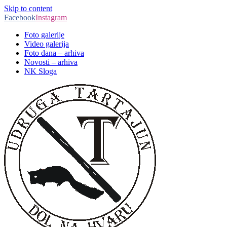
Skip to content
Facebook
Instagram
Foto galerije
Video galerija
Foto dana – arhiva
Novosti – arhiva
NK Sloga