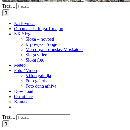
Traži...
Naslovnica
O nama – Udruga Tartajun
NK Sloga
Sloga – novosti
Iz povijesti Sloge
Memorijal Tomislav Moškatelo
Sloga video
Sloga foto
Meteo
Foto / Video
Video galerija
Foto galerije
Foto dana arhiva
Download
Osmrtnice
Kontakt
Traži...