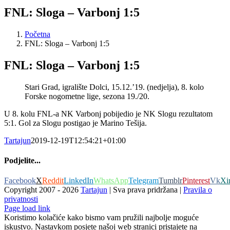
FNL: Sloga – Varbonj 1:5
Početna
FNL: Sloga – Varbonj 1:5
FNL: Sloga – Varbonj 1:5
Stari Grad, igralište Dolci, 15.12.’19. (nedjelja), 8. kolo
Forske nogometne lige, sezona 19./20.
U 8. kolu FNL-a NK Varbonj pobijedio je NK Slogu rezultatom
5:1. Gol za Slogu postigao je Marino Tešija.
Tartajun
2019-12-19T12:54:21+01:00
Podjelite...
Facebook
X
Reddit
LinkedIn
WhatsApp
Telegram
Tumblr
Pinterest
Vk
Xi
Copyright 2007 -
2026
Tartajun
| Sva prava pridržana |
Pravila o
privatnosti
Page load link
Koristimo kolačiće kako bismo vam pružili najbolje moguće
iskustvo. Nastavkom posjete našoj web stranici pristajete na