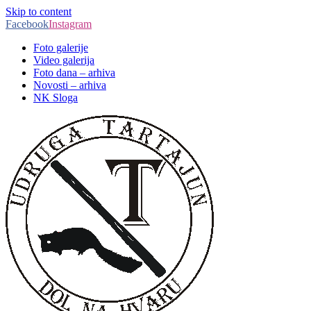
Skip to content
Facebook
Instagram
Foto galerije
Video galerija
Foto dana – arhiva
Novosti – arhiva
NK Sloga