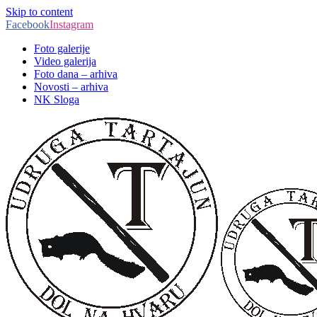
Skip to content
Facebook
Instagram
Foto galerije
Video galerija
Foto dana – arhiva
Novosti – arhiva
NK Sloga