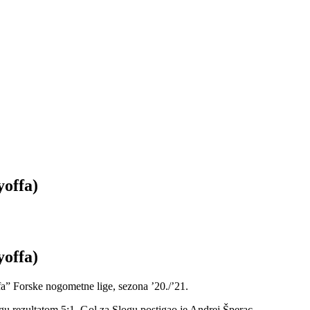
yoffa)
yoffa)
offa” Forske nogometne lige, sezona ’20./’21.
u rezultatom 5:1. Gol za Slogu postigao je Andrej Šperac.