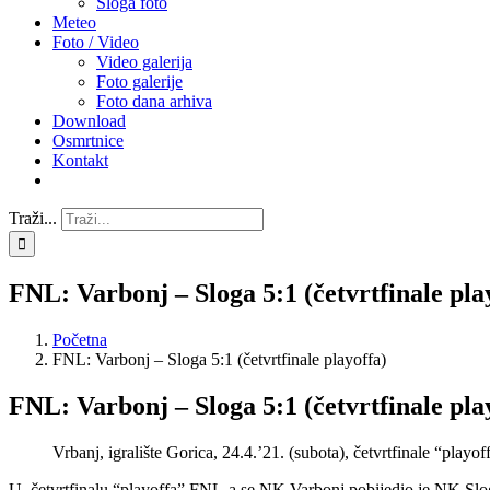
Sloga foto
Meteo
Foto / Video
Video galerija
Foto galerije
Foto dana arhiva
Download
Osmrtnice
Kontakt
Traži...
FNL: Varbonj – Sloga 5:1 (četvrtfinale pla
Početna
FNL: Varbonj – Sloga 5:1 (četvrtfinale playoffa)
FNL: Varbonj – Sloga 5:1 (četvrtfinale pla
Vrbanj, igralište Gorica, 24.4.’21. (subota), četvrtfinale “play
U četvrtfinalu “playoffa” FNL-a se NK Varbonj pobijedio je NK Slog