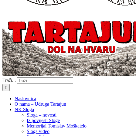
Traži...
Naslovnica
O nama – Udruga Tartajun
NK Sloga
Sloga – novosti
Iz povijesti Sloge
Memorijal Tomislav Moškatelo
Sloga video