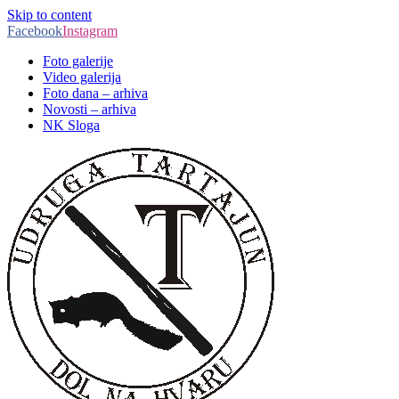
Skip to content
Facebook
Instagram
Foto galerije
Video galerija
Foto dana – arhiva
Novosti – arhiva
NK Sloga