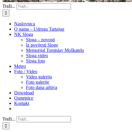
Traži...
Naslovnica
O nama – Udruga Tartajun
NK Sloga
Sloga – novosti
Iz povijesti Sloge
Memorijal Tomislav Moškatelo
Sloga video
Sloga foto
Meteo
Foto / Video
Video galerija
Foto galerije
Foto dana arhiva
Download
Osmrtnice
Kontakt
Traži...