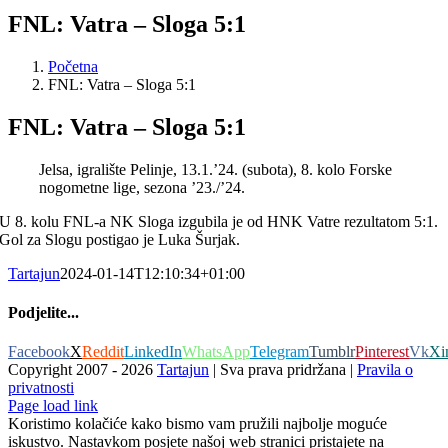
FNL: Vatra – Sloga 5:1
Početna
FNL: Vatra – Sloga 5:1
FNL: Vatra – Sloga 5:1
Jelsa, igralište Pelinje, 13.1.’24. (subota), 8. kolo Forske
nogometne lige, sezona ’23./’24.
U 8. kolu FNL-a NK Sloga izgubila je od HNK Vatre rezultatom 5:1.
Gol za Slogu postigao je Luka Šurjak.
Tartajun
2024-01-14T12:10:34+01:00
Podjelite...
Facebook
X
Reddit
LinkedIn
WhatsApp
Telegram
Tumblr
Pinterest
Vk
Xi
Copyright 2007 -
2026
Tartajun
| Sva prava pridržana |
Pravila o
privatnosti
Page load link
Koristimo kolačiće kako bismo vam pružili najbolje moguće
iskustvo. Nastavkom posjete našoj web stranici pristajete na