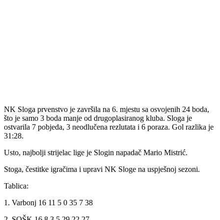
NK Sloga prvenstvo je završila na 6. mjestu sa osvojenih 24 boda,
što je samo 3 boda manje od drugoplasiranog kluba. Sloga je
ostvarila 7 pobjeda, 3 neodlučena rezlutata i 6 poraza. Gol razlika je
31:28.
Usto, najbolji strijelac lige je Slogin napadač Mario Mistrić.
Stoga, čestitke igračima i upravi NK Sloge na uspješnoj sezoni.
Tablica:
1. Varbonj 16 11 5 0 35 7 38
2. SOŠK 16 8 3 5 29 22 27