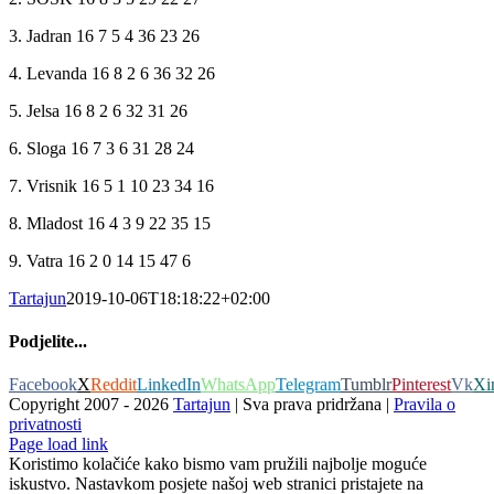
3. Jadran 16 7 5 4 36 23 26
4. Levanda 16 8 2 6 36 32 26
5. Jelsa 16 8 2 6 32 31 26
6. Sloga 16 7 3 6 31 28 24
7. Vrisnik 16 5 1 10 23 34 16
8. Mladost 16 4 3 9 22 35 15
9. Vatra 16 2 0 14 15 47 6
Tartajun
2019-10-06T18:18:22+02:00
Podjelite...
Facebook
X
Reddit
LinkedIn
WhatsApp
Telegram
Tumblr
Pinterest
Vk
Xi
Copyright 2007 -
2026
Tartajun
| Sva prava pridržana |
Pravila o
privatnosti
Page load link
Koristimo kolačiće kako bismo vam pružili najbolje moguće
iskustvo. Nastavkom posjete našoj web stranici pristajete na