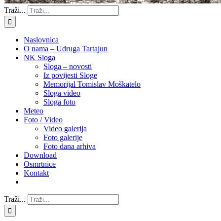
Traži...
Naslovnica
O nama – Udruga Tartajun
NK Sloga
Sloga – novosti
Iz povijesti Sloge
Memorijal Tomislav Moškatelo
Sloga video
Sloga foto
Meteo
Foto / Video
Video galerija
Foto galerije
Foto dana arhiva
Download
Osmrtnice
Kontakt
Traži...