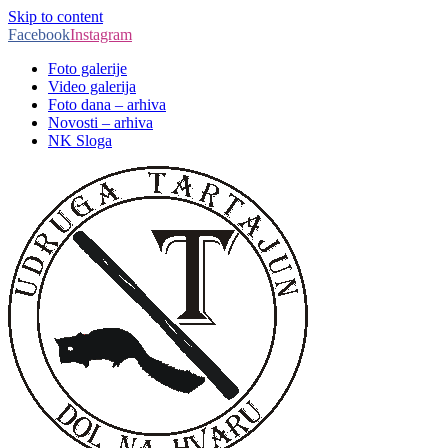
Skip to content
Facebook
Instagram
Foto galerije
Video galerija
Foto dana – arhiva
Novosti – arhiva
NK Sloga