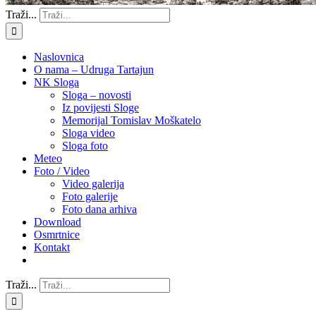
Traži...
Naslovnica
O nama – Udruga Tartajun
NK Sloga
Sloga – novosti
Iz povijesti Sloge
Memorijal Tomislav Moškatelo
Sloga video
Sloga foto
Meteo
Foto / Video
Video galerija
Foto galerije
Foto dana arhiva
Download
Osmrtnice
Kontakt
Traži...