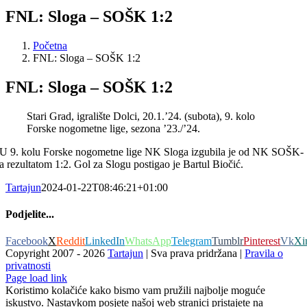
FNL: Sloga – SOŠK 1:2
Početna
FNL: Sloga – SOŠK 1:2
FNL: Sloga – SOŠK 1:2
Stari Grad, igralište Dolci, 20.1.’24. (subota), 9. kolo
Forske nogometne lige, sezona ’23./’24.
U 9. kolu Forske nogometne lige NK Sloga izgubila je od NK SOŠK-
a rezultatom 1:2. Gol za Slogu postigao je Bartul Biočić.
Tartajun
2024-01-22T08:46:21+01:00
Podjelite...
Facebook
X
Reddit
LinkedIn
WhatsApp
Telegram
Tumblr
Pinterest
Vk
Xi
Copyright 2007 -
2026
Tartajun
| Sva prava pridržana |
Pravila o
privatnosti
Page load link
Koristimo kolačiće kako bismo vam pružili najbolje moguće
iskustvo. Nastavkom posjete našoj web stranici pristajete na