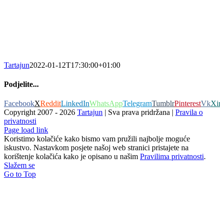
Tartajun
2022-01-12T17:30:00+01:00
Podjelite...
Facebook
X
Reddit
LinkedIn
WhatsApp
Telegram
Tumblr
Pinterest
Vk
Xi
Copyright 2007 -
2026
Tartajun
| Sva prava pridržana |
Pravila o
privatnosti
Page load link
Koristimo kolačiće kako bismo vam pružili najbolje moguće
iskustvo. Nastavkom posjete našoj web stranici pristajete na
korištenje kolačića kako je opisano u našim
Pravilima privatnosti
.
Slažem se
Go to Top