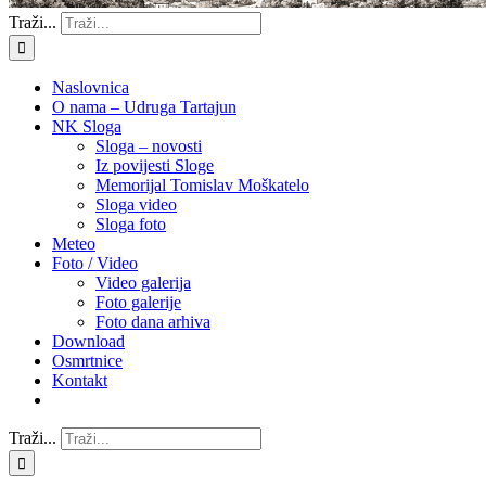
Traži...
Naslovnica
O nama – Udruga Tartajun
NK Sloga
Sloga – novosti
Iz povijesti Sloge
Memorijal Tomislav Moškatelo
Sloga video
Sloga foto
Meteo
Foto / Video
Video galerija
Foto galerije
Foto dana arhiva
Download
Osmrtnice
Kontakt
Traži...