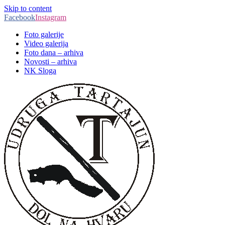
Skip to content
Facebook
Instagram
Foto galerije
Video galerija
Foto dana – arhiva
Novosti – arhiva
NK Sloga