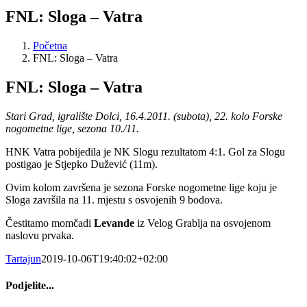
FNL: Sloga – Vatra
Početna
FNL: Sloga – Vatra
FNL: Sloga – Vatra
Stari Grad, igralište Dolci, 16.4.2011. (subota), 22. kolo Forske
nogometne lige, sezona 10./11.
HNK Vatra pobijedila je NK Slogu rezultatom 4:1. Gol za Slogu
postigao je Stjepko Dužević (11m).
Ovim kolom završena je sezona Forske nogometne lige koju je
Sloga završila na 11. mjestu s osvojenih 9 bodova.
Čestitamo momčadi
Levande
iz Velog Grablja na osvojenom
naslovu prvaka.
Tartajun
2019-10-06T19:40:02+02:00
Podjelite...