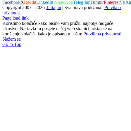
Facebook
X
Reddit
LinkedIn
WhatsApp
Telegram
Tumblr
Pinterest
Vk
Xi
Copyright 2007 -
2026
Tartajun
| Sva prava pridržana |
Pravila o
privatnosti
Page load link
Koristimo kolačiće kako bismo vam pružili najbolje moguće
iskustvo. Nastavkom posjete našoj web stranici pristajete na
korištenje kolačića kako je opisano u našim
Pravilima privatnosti
.
Slažem se
Go to Top