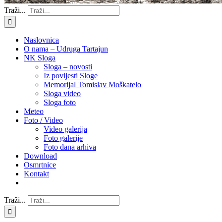
Traži...
Naslovnica
O nama – Udruga Tartajun
NK Sloga
Sloga – novosti
Iz povijesti Sloge
Memorijal Tomislav Moškatelo
Sloga video
Sloga foto
Meteo
Foto / Video
Video galerija
Foto galerije
Foto dana arhiva
Download
Osmrtnice
Kontakt
Traži...