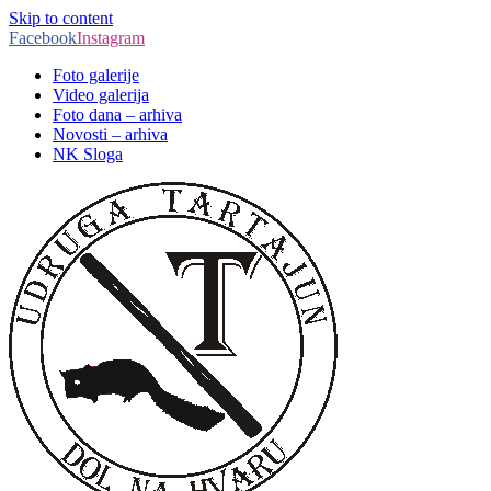
Skip to content
Facebook
Instagram
Foto galerije
Video galerija
Foto dana – arhiva
Novosti – arhiva
NK Sloga