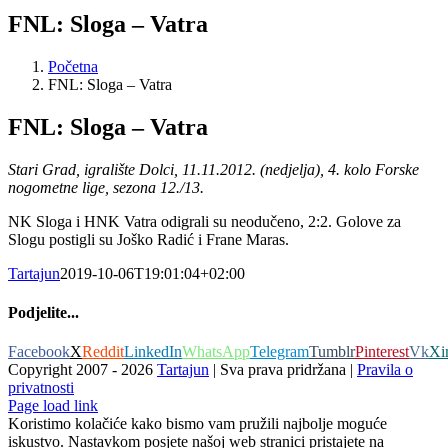
FNL: Sloga – Vatra
Početna
FNL: Sloga – Vatra
FNL: Sloga – Vatra
Stari Grad, igralište Dolci, 11.11.2012. (nedjelja), 4. kolo Forske
nogometne lige, sezona 12./13.
NK Sloga i HNK Vatra odigrali su neodučeno, 2:2. Golove za
Slogu postigli su Joško Radić i Frane Maras.
Tartajun
2019-10-06T19:01:04+02:00
Podjelite...
Facebook
X
Reddit
LinkedIn
WhatsApp
Telegram
Tumblr
Pinterest
Vk
Xi
Copyright 2007 -
2026
Tartajun
| Sva prava pridržana |
Pravila o
privatnosti
Page load link
Koristimo kolačiće kako bismo vam pružili najbolje moguće
iskustvo. Nastavkom posjete našoj web stranici pristajete na