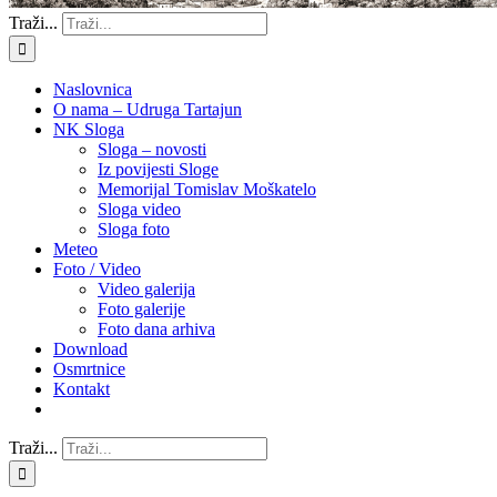
Traži...
Naslovnica
O nama – Udruga Tartajun
NK Sloga
Sloga – novosti
Iz povijesti Sloge
Memorijal Tomislav Moškatelo
Sloga video
Sloga foto
Meteo
Foto / Video
Video galerija
Foto galerije
Foto dana arhiva
Download
Osmrtnice
Kontakt
Traži...