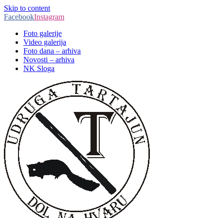
Skip to content
Facebook
Instagram
Foto galerije
Video galerija
Foto dana – arhiva
Novosti – arhiva
NK Sloga