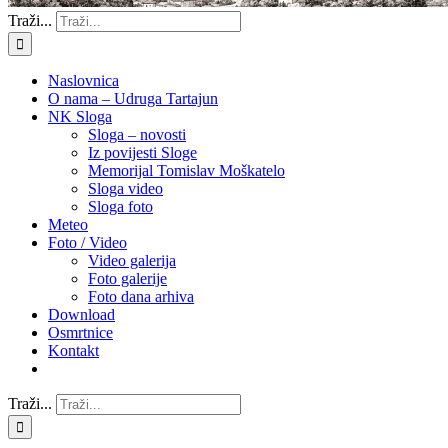
Traži...
Naslovnica
O nama – Udruga Tartajun
NK Sloga
Sloga – novosti
Iz povijesti Sloge
Memorijal Tomislav Moškatelo
Sloga video
Sloga foto
Meteo
Foto / Video
Video galerija
Foto galerije
Foto dana arhiva
Download
Osmrtnice
Kontakt
Traži...