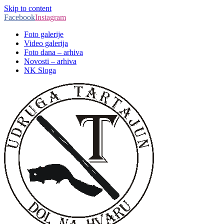
Skip to content
Facebook
Instagram
Foto galerije
Video galerija
Foto dana – arhiva
Novosti – arhiva
NK Sloga