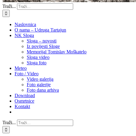
Traži...
Naslovnica
O nama – Udruga Tartajun
NK Sloga
Sloga – novosti
Iz povijesti Sloge
Memorijal Tomislav Moškatelo
Sloga video
Sloga foto
Meteo
Foto / Video
Video galerija
Foto galerije
Foto dana arhiva
Download
Osmrtnice
Kontakt
Traži...