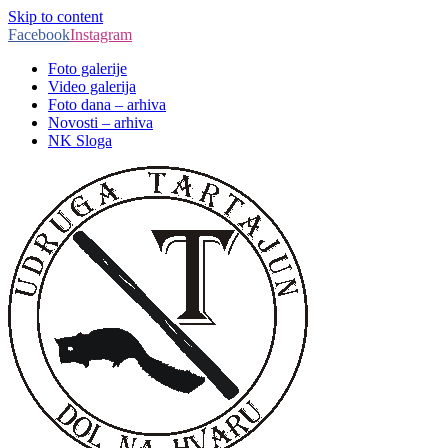
Skip to content
Facebook
Instagram
Foto galerije
Video galerija
Foto dana – arhiva
Novosti – arhiva
NK Sloga