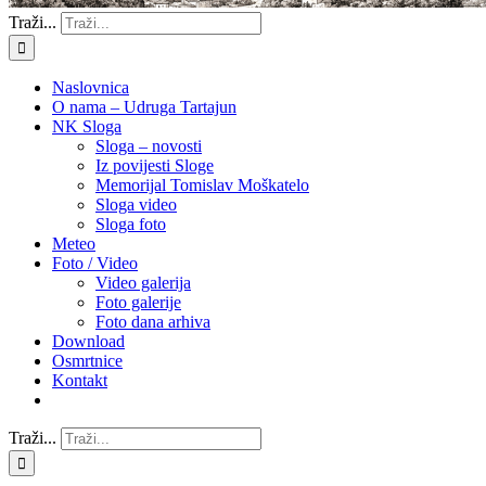
Traži...
Naslovnica
O nama – Udruga Tartajun
NK Sloga
Sloga – novosti
Iz povijesti Sloge
Memorijal Tomislav Moškatelo
Sloga video
Sloga foto
Meteo
Foto / Video
Video galerija
Foto galerije
Foto dana arhiva
Download
Osmrtnice
Kontakt
Traži...