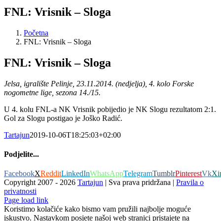
FNL: Vrisnik – Sloga
Početna
FNL: Vrisnik – Sloga
FNL: Vrisnik – Sloga
Jelsa, igralište Pelinje, 23.11.2014. (nedjelja), 4. kolo Forske
nogometne lige, sezona 14./15.
U 4. kolu FNL-a NK Vrisnik pobijedio je NK Slogu rezultatom 2:1.
Gol za Slogu postigao je Joško Radić.
Tartajun
2019-10-06T18:25:03+02:00
Podjelite...
Facebook
X
Reddit
LinkedIn
WhatsApp
Telegram
Tumblr
Pinterest
Vk
Xi
Copyright 2007 -
2026
Tartajun
| Sva prava pridržana |
Pravila o
privatnosti
Page load link
Koristimo kolačiće kako bismo vam pružili najbolje moguće
iskustvo. Nastavkom posjete našoj web stranici pristajete na