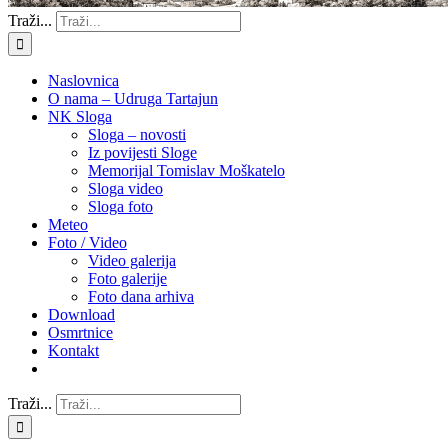
Traži...
Naslovnica
O nama – Udruga Tartajun
NK Sloga
Sloga – novosti
Iz povijesti Sloge
Memorijal Tomislav Moškatelo
Sloga video
Sloga foto
Meteo
Foto / Video
Video galerija
Foto galerije
Foto dana arhiva
Download
Osmrtnice
Kontakt
Traži...