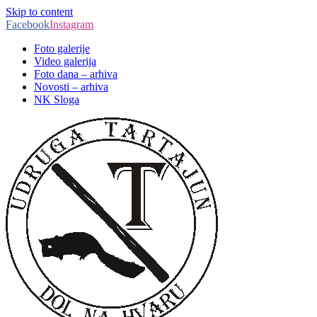
Skip to content
Facebook
Instagram
Foto galerije
Video galerija
Foto dana – arhiva
Novosti – arhiva
NK Sloga