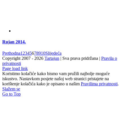
Rujan 2014.
Prethodna
1
2
3
4
5
6
7
8
9
10
Slijedeća
Copyright 2007 -
2026
Tartajun
| Sva prava pridržana |
Pravila o
privatnosti
Page load link
Koristimo kolačiće kako bismo vam pružili najbolje moguće
iskustvo. Nastavkom posjete našoj web stranici pristajete na
korištenje kolačića kako je opisano u našim
Pravilima privatnosti
.
Slažem se
Go to Top