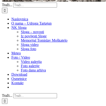
Traži...
Naslovnica
O nama – Udruga Tartajun
NK Sloga
Sloga – novosti
Iz povijesti Sloge
Memorijal Tomislav Moškatelo
Sloga video
Sloga foto
Meteo
Foto / Video
Video galerija
Foto galerije
Foto dana arhiva
Download
Osmrtnice
Kontakt
Traži...