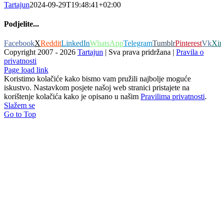
Tartajun
2024-09-29T19:48:41+02:00
Podjelite...
Facebook
X
Reddit
LinkedIn
WhatsApp
Telegram
Tumblr
Pinterest
Vk
Xi
Copyright 2007 -
2026
Tartajun
| Sva prava pridržana |
Pravila o
privatnosti
Page load link
Koristimo kolačiće kako bismo vam pružili najbolje moguće
iskustvo. Nastavkom posjete našoj web stranici pristajete na
korištenje kolačića kako je opisano u našim
Pravilima privatnosti
.
Slažem se
Go to Top