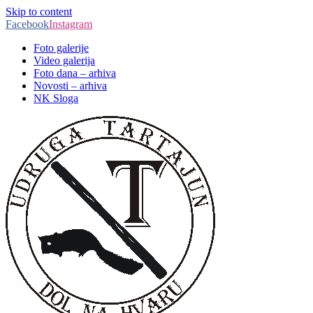
Skip to content
Facebook
Instagram
Foto galerije
Video galerija
Foto dana – arhiva
Novosti – arhiva
NK Sloga