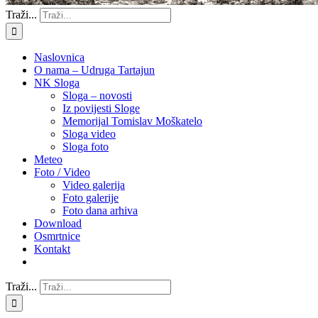
Traži...
Naslovnica
O nama – Udruga Tartajun
NK Sloga
Sloga – novosti
Iz povijesti Sloge
Memorijal Tomislav Moškatelo
Sloga video
Sloga foto
Meteo
Foto / Video
Video galerija
Foto galerije
Foto dana arhiva
Download
Osmrtnice
Kontakt
Traži...