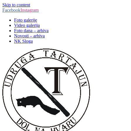
Skip to content
Facebook
Instagram
Foto galerije
Video galerija
Foto dana – arhiva
Novosti – arhiva
NK Sloga