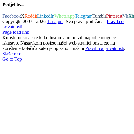
Podjelite...
Facebook
X
Reddit
LinkedIn
WhatsApp
Telegram
Tumblr
Pinterest
Vk
Xi
Copyright 2007 -
2026
Tartajun
| Sva prava pridržana |
Pravila o
privatnosti
Page load link
Koristimo kolačiće kako bismo vam pružili najbolje moguće
iskustvo. Nastavkom posjete našoj web stranici pristajete na
korištenje kolačića kako je opisano u našim
Pravilima privatnosti
.
Slažem se
Go to Top