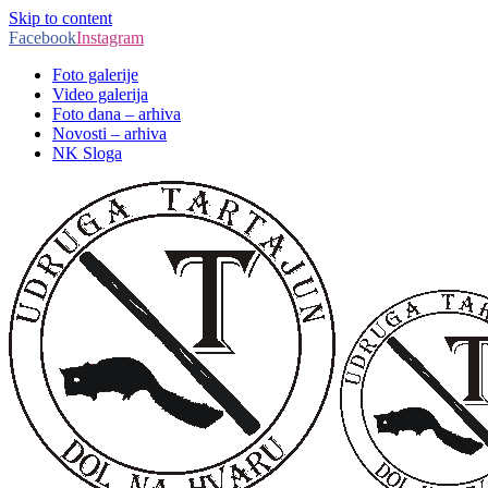
Skip to content
Facebook
Instagram
Foto galerije
Video galerija
Foto dana – arhiva
Novosti – arhiva
NK Sloga