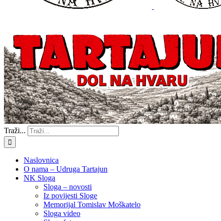
Traži...
Naslovnica
O nama – Udruga Tartajun
NK Sloga
Sloga – novosti
Iz povijesti Sloge
Memorijal Tomislav Moškatelo
Sloga video