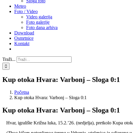
Sloga foto
Meteo
Foto / Video
Video galerija
Foto galerije
Foto dana arhiva
Download
Osmrtnice
Kontakt
Traži...
Kup otoka Hvara: Varbonj – Sloga 0:1
Početna
Kup otoka Hvara: Varbonj – Sloga 0:1
Kup otoka Hvara: Varbonj – Sloga 0:1
Hvar, igralište Križna luka, 15.2.’26. (nedjelja), pretkolo Kupa oto
(Zbog kišom natopljenog terena u Vrbanju, utakmica je odigrana u