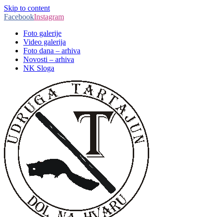
Skip to content
Facebook
Instagram
Foto galerije
Video galerija
Foto dana – arhiva
Novosti – arhiva
NK Sloga