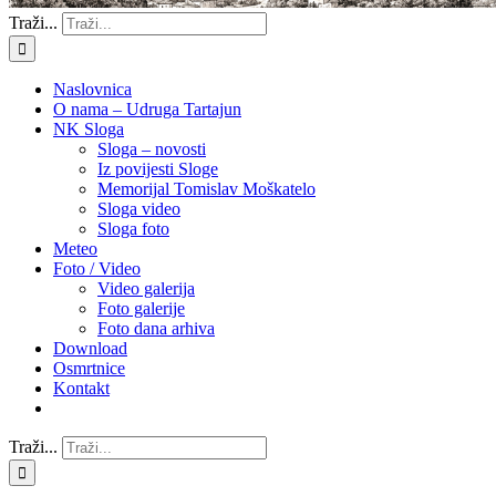
Traži...
Naslovnica
O nama – Udruga Tartajun
NK Sloga
Sloga – novosti
Iz povijesti Sloge
Memorijal Tomislav Moškatelo
Sloga video
Sloga foto
Meteo
Foto / Video
Video galerija
Foto galerije
Foto dana arhiva
Download
Osmrtnice
Kontakt
Traži...