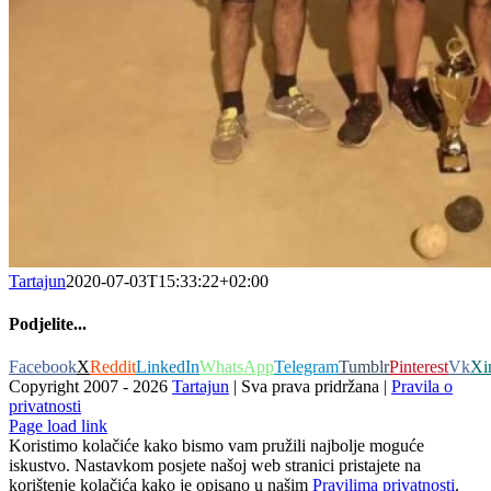
Tartajun
2020-07-03T15:33:22+02:00
Podjelite...
Facebook
X
Reddit
LinkedIn
WhatsApp
Telegram
Tumblr
Pinterest
Vk
Xi
Copyright 2007 -
2026
Tartajun
| Sva prava pridržana |
Pravila o
privatnosti
Page load link
Koristimo kolačiće kako bismo vam pružili najbolje moguće
iskustvo. Nastavkom posjete našoj web stranici pristajete na
korištenje kolačića kako je opisano u našim
Pravilima privatnosti
.