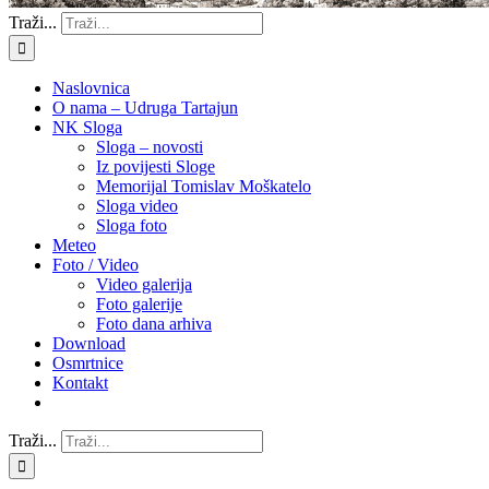
Traži...
Naslovnica
O nama – Udruga Tartajun
NK Sloga
Sloga – novosti
Iz povijesti Sloge
Memorijal Tomislav Moškatelo
Sloga video
Sloga foto
Meteo
Foto / Video
Video galerija
Foto galerije
Foto dana arhiva
Download
Osmrtnice
Kontakt
Traži...