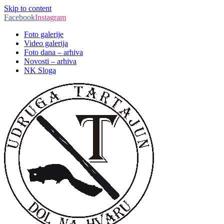
Skip to content
Facebook
Instagram
Foto galerije
Video galerija
Foto dana – arhiva
Novosti – arhiva
NK Sloga