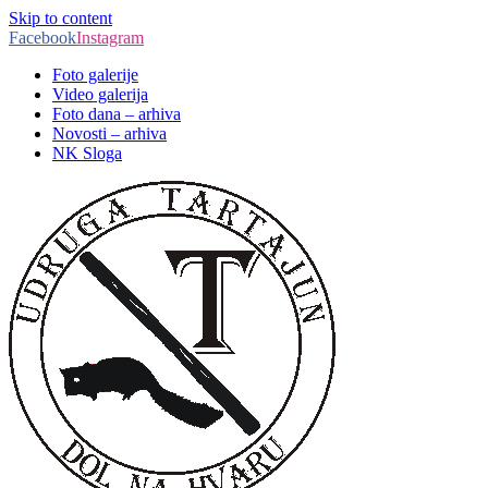
Skip to content
Facebook
Instagram
Foto galerije
Video galerija
Foto dana – arhiva
Novosti – arhiva
NK Sloga