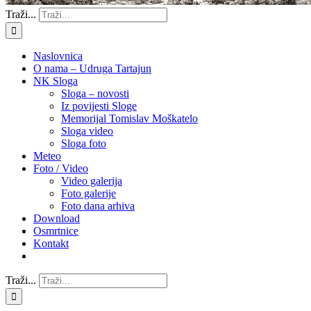
Traži...
Naslovnica
O nama – Udruga Tartajun
NK Sloga
Sloga – novosti
Iz povijesti Sloge
Memorijal Tomislav Moškatelo
Sloga video
Sloga foto
Meteo
Foto / Video
Video galerija
Foto galerije
Foto dana arhiva
Download
Osmrtnice
Kontakt
Traži...