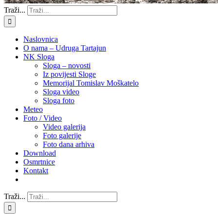
Traži...
Naslovnica
O nama – Udruga Tartajun
NK Sloga
Sloga – novosti
Iz povijesti Sloge
Memorijal Tomislav Moškatelo
Sloga video
Sloga foto
Meteo
Foto / Video
Video galerija
Foto galerije
Foto dana arhiva
Download
Osmrtnice
Kontakt
Traži...