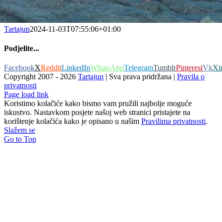
Tartajun
2024-11-03T07:55:06+01:00
Podjelite...
Facebook
X
Reddit
LinkedIn
WhatsApp
Telegram
Tumblr
Pinterest
Vk
Xi
Copyright 2007 -
2026
Tartajun
| Sva prava pridržana |
Pravila o
privatnosti
Page load link
Koristimo kolačiće kako bismo vam pružili najbolje moguće
iskustvo. Nastavkom posjete našoj web stranici pristajete na
korištenje kolačića kako je opisano u našim
Pravilima privatnosti
.
Slažem se
Go to Top