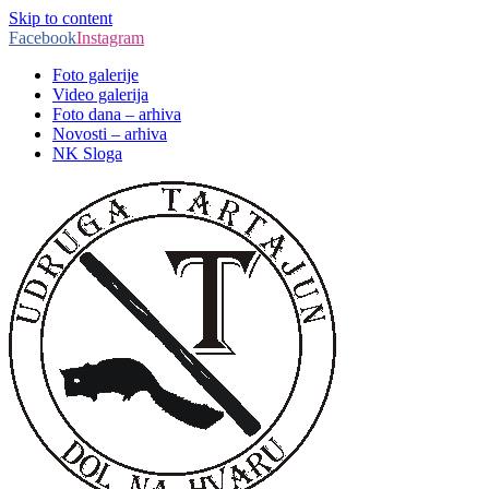
Skip to content
Facebook
Instagram
Foto galerije
Video galerija
Foto dana – arhiva
Novosti – arhiva
NK Sloga