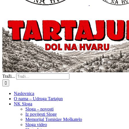
Traži...
Naslovnica
O nama – Udruga Tartajun
NK Sloga
Sloga – novosti
Iz povijesti Sloge
Memorijal Tomislav Moškatelo
Sloga video