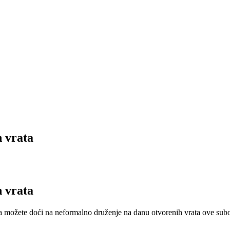
h vrata
h vrata
ca možete doći na neformalno druženje na danu otvorenih vrata ove subo