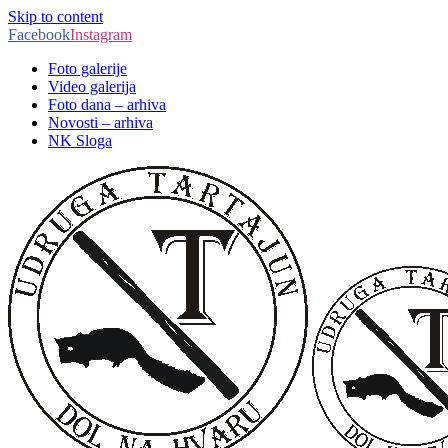
Skip to content
Facebook
Instagram
Foto galerije
Video galerija
Foto dana – arhiva
Novosti – arhiva
NK Sloga