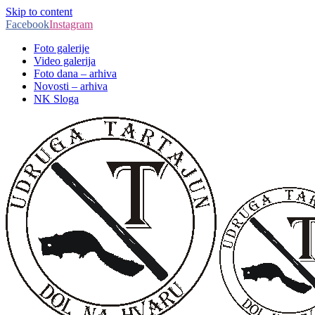
Skip to content
Facebook
Instagram
Foto galerije
Video galerija
Foto dana – arhiva
Novosti – arhiva
NK Sloga