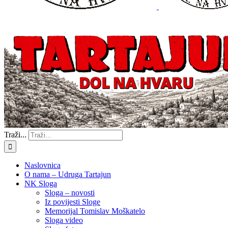
Traži...
Naslovnica
O nama – Udruga Tartajun
NK Sloga
Sloga – novosti
Iz povijesti Sloge
Memorijal Tomislav Moškatelo
Sloga video