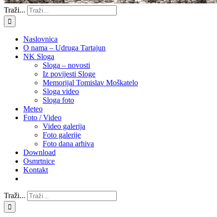
Traži...
Naslovnica
O nama – Udruga Tartajun
NK Sloga
Sloga – novosti
Iz povijesti Sloge
Memorijal Tomislav Moškatelo
Sloga video
Sloga foto
Meteo
Foto / Video
Video galerija
Foto galerije
Foto dana arhiva
Download
Osmrtnice
Kontakt
Traži...