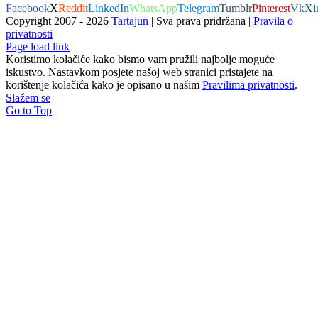
Facebook
X
Reddit
LinkedIn
WhatsApp
Telegram
Tumblr
Pinterest
Vk
Xi
Copyright 2007 -
2026
Tartajun
| Sva prava pridržana |
Pravila o
privatnosti
Page load link
Koristimo kolačiće kako bismo vam pružili najbolje moguće
iskustvo. Nastavkom posjete našoj web stranici pristajete na
korištenje kolačića kako je opisano u našim
Pravilima privatnosti
.
Slažem se
Go to Top