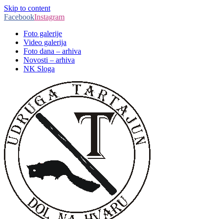
Skip to content
Facebook
Instagram
Foto galerije
Video galerija
Foto dana – arhiva
Novosti – arhiva
NK Sloga