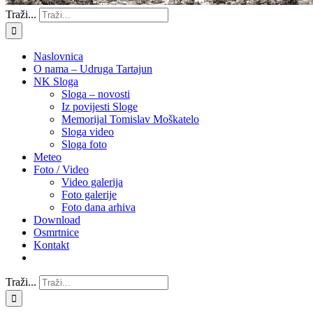
Traži...
Naslovnica
O nama – Udruga Tartajun
NK Sloga
Sloga – novosti
Iz povijesti Sloge
Memorijal Tomislav Moškatelo
Sloga video
Sloga foto
Meteo
Foto / Video
Video galerija
Foto galerije
Foto dana arhiva
Download
Osmrtnice
Kontakt
Traži...