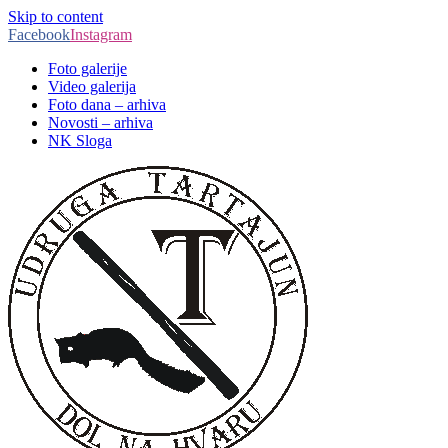
Skip to content
Facebook
Instagram
Foto galerije
Video galerija
Foto dana – arhiva
Novosti – arhiva
NK Sloga