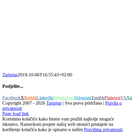
Tartajun
2019-10-06T16:55:43+02:00
Podjelite...
Facebook
X
Reddit
LinkedIn
WhatsApp
Telegram
Tumblr
Pinterest
Vk
Xi
Copyright 2007 -
2026
Tartajun
| Sva prava pridržana |
Pravila o
privatnosti
Page load link
Koristimo kolačiće kako bismo vam pružili najbolje moguće
iskustvo. Nastavkom posjete našoj web stranici pristajete na
korištenje kolačića kako je opisano u našim
Pravilima privatnosti
.