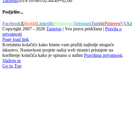
Tartajun
2019-10-06T02:44:49+02:00
Podjelite...
Facebook
X
Reddit
LinkedIn
WhatsApp
Telegram
Tumblr
Pinterest
Vk
Xi
Copyright 2007 -
2026
Tartajun
| Sva prava pridržana |
Pravila o
privatnosti
Page load link
Koristimo kolačiće kako bismo vam pružili najbolje moguće
iskustvo. Nastavkom posjete našoj web stranici pristajete na
korištenje kolačića kako je opisano u našim
Pravilima privatnosti
.
Slažem se
Go to Top