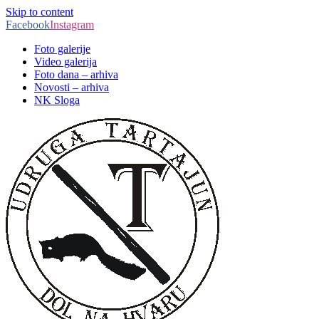
Skip to content
Facebook
Instagram
Foto galerije
Video galerija
Foto dana – arhiva
Novosti – arhiva
NK Sloga