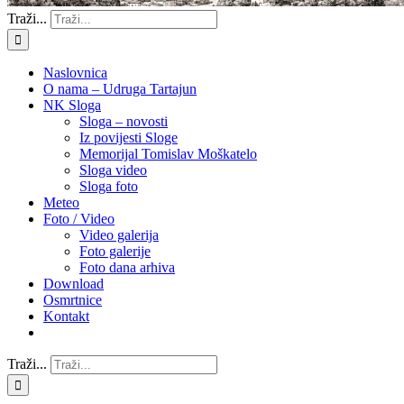
Traži...
Naslovnica
O nama – Udruga Tartajun
NK Sloga
Sloga – novosti
Iz povijesti Sloge
Memorijal Tomislav Moškatelo
Sloga video
Sloga foto
Meteo
Foto / Video
Video galerija
Foto galerije
Foto dana arhiva
Download
Osmrtnice
Kontakt
Traži...