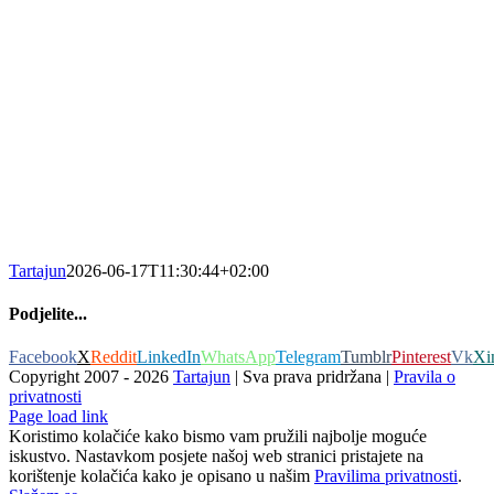
Tartajun
2026-06-17T11:30:44+02:00
Podjelite...
Facebook
X
Reddit
LinkedIn
WhatsApp
Telegram
Tumblr
Pinterest
Vk
Xi
Copyright 2007 -
2026
Tartajun
| Sva prava pridržana |
Pravila o
privatnosti
Page load link
Koristimo kolačiće kako bismo vam pružili najbolje moguće
iskustvo. Nastavkom posjete našoj web stranici pristajete na
korištenje kolačića kako je opisano u našim
Pravilima privatnosti
.