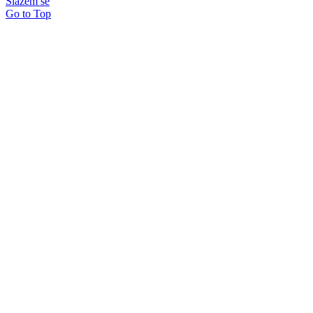
Slažem se
Go to Top