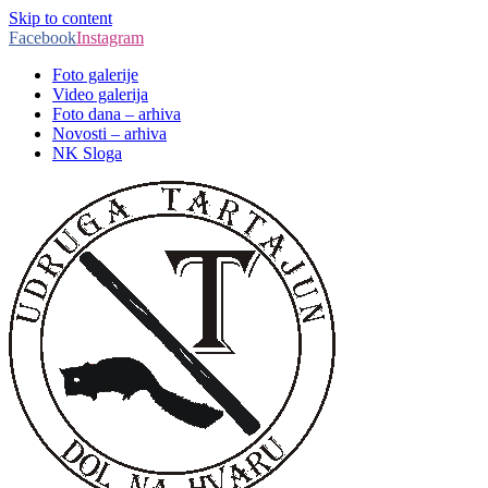
Skip to content
Facebook
Instagram
Foto galerije
Video galerija
Foto dana – arhiva
Novosti – arhiva
NK Sloga