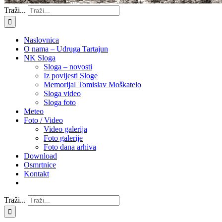
Traži...
Naslovnica
O nama – Udruga Tartajun
NK Sloga
Sloga – novosti
Iz povijesti Sloge
Memorijal Tomislav Moškatelo
Sloga video
Sloga foto
Meteo
Foto / Video
Video galerija
Foto galerije
Foto dana arhiva
Download
Osmrtnice
Kontakt
Traži...