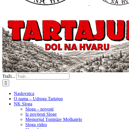
Traži...
Naslovnica
O nama – Udruga Tartajun
NK Sloga
Sloga – novosti
Iz povijesti Sloge
Memorijal Tomislav Moškatelo
Sloga video