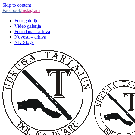
Skip to content
Facebook
Instagram
Foto galerije
Video galerija
Foto dana – arhiva
Novosti – arhiva
NK Sloga