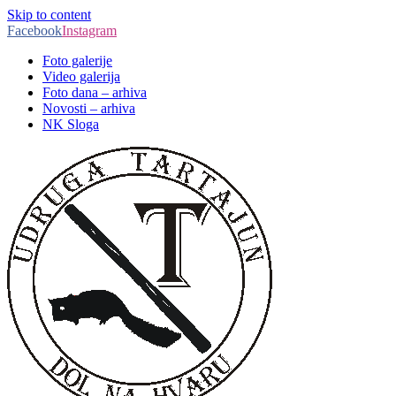
Skip to content
Facebook
Instagram
Foto galerije
Video galerija
Foto dana – arhiva
Novosti – arhiva
NK Sloga