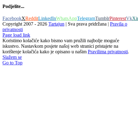
Podjelite...
Facebook
X
Reddit
LinkedIn
WhatsApp
Telegram
Tumblr
Pinterest
Vk
Xi
Copyright 2007 -
2026
Tartajun
| Sva prava pridržana |
Pravila o
privatnosti
Page load link
Koristimo kolačiće kako bismo vam pružili najbolje moguće
iskustvo. Nastavkom posjete našoj web stranici pristajete na
korištenje kolačića kako je opisano u našim
Pravilima privatnosti
.
Slažem se
Go to Top