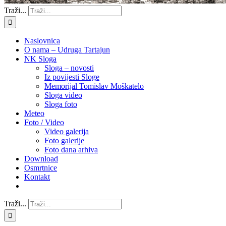
Traži...
Naslovnica
O nama – Udruga Tartajun
NK Sloga
Sloga – novosti
Iz povijesti Sloge
Memorijal Tomislav Moškatelo
Sloga video
Sloga foto
Meteo
Foto / Video
Video galerija
Foto galerije
Foto dana arhiva
Download
Osmrtnice
Kontakt
Traži...