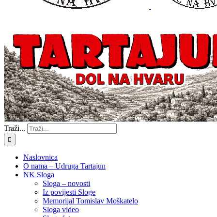
Traži...
Naslovnica
O nama – Udruga Tartajun
NK Sloga
Sloga – novosti
Iz povijesti Sloge
Memorijal Tomislav Moškatelo
Sloga video