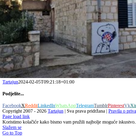
Tartajun
2024-02-05T09:21:18+01:00
Podjelite...
Facebook
X
Reddit
LinkedIn
WhatsApp
Telegram
Tumblr
Pinterest
Vk
Xi
Copyright 2007 -
2026
Tartajun
| Sva prava pridržana |
Pravila o priva
Page load link
Koristimo kolačiće kako bismo vam pružili najbolje moguće iskustvo. 
Slažem se
Go to Top