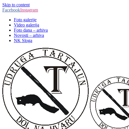
Skip to content
Facebook
Instagram
Foto galerije
Video galerija
Foto dana – arhiva
Novosti – arhiva
NK Sloga