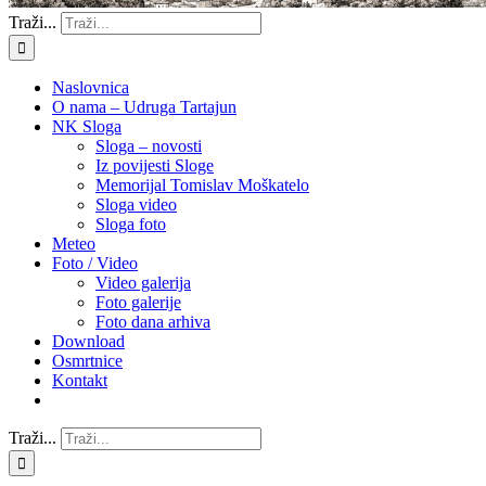
Traži...
Naslovnica
O nama – Udruga Tartajun
NK Sloga
Sloga – novosti
Iz povijesti Sloge
Memorijal Tomislav Moškatelo
Sloga video
Sloga foto
Meteo
Foto / Video
Video galerija
Foto galerije
Foto dana arhiva
Download
Osmrtnice
Kontakt
Traži...