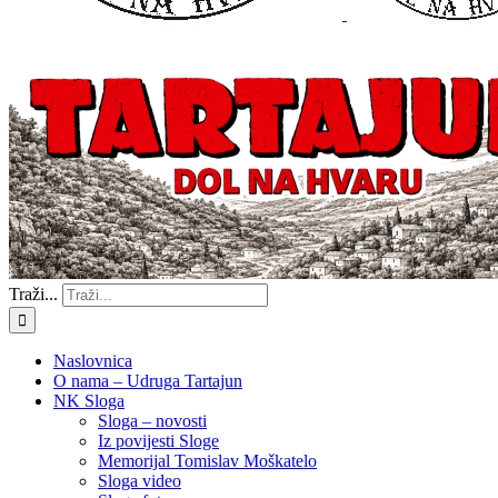
Traži...
Naslovnica
O nama – Udruga Tartajun
NK Sloga
Sloga – novosti
Iz povijesti Sloge
Memorijal Tomislav Moškatelo
Sloga video