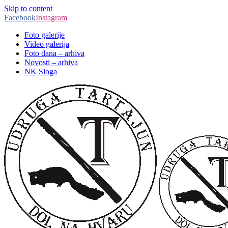
Skip to content
Facebook
Instagram
Foto galerije
Video galerija
Foto dana – arhiva
Novosti – arhiva
NK Sloga