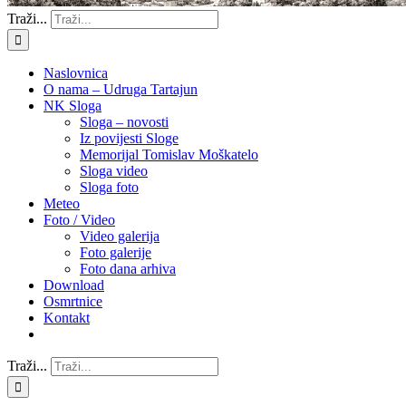
Traži...
Naslovnica
O nama – Udruga Tartajun
NK Sloga
Sloga – novosti
Iz povijesti Sloge
Memorijal Tomislav Moškatelo
Sloga video
Sloga foto
Meteo
Foto / Video
Video galerija
Foto galerije
Foto dana arhiva
Download
Osmrtnice
Kontakt
Traži...