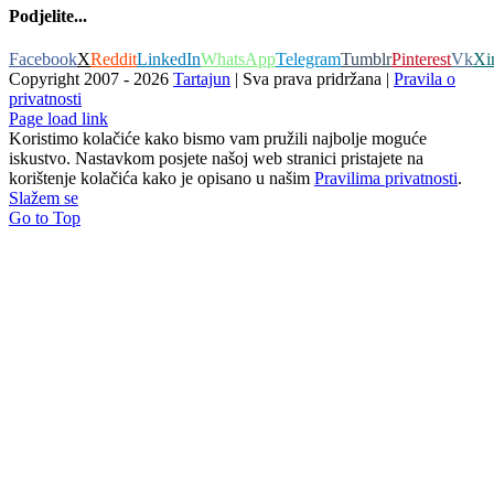
Podjelite...
Facebook
X
Reddit
LinkedIn
WhatsApp
Telegram
Tumblr
Pinterest
Vk
Xi
Copyright 2007 -
2026
Tartajun
| Sva prava pridržana |
Pravila o
privatnosti
Page load link
Koristimo kolačiće kako bismo vam pružili najbolje moguće
iskustvo. Nastavkom posjete našoj web stranici pristajete na
korištenje kolačića kako je opisano u našim
Pravilima privatnosti
.
Slažem se
Go to Top